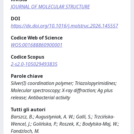
JOURNAL OF MOLECULAR STRUCTURE
DOI
https://dx.doi.org/10.1016/j.molstruc.2026.145557
Codice Web of Science
WOS:001688860900001
Codice Scopus
2-s2.0-105029493835
Parole chiave
Silver(I) coordination polymer; Triazolopyrimidines;
Molecular spectroscopy; X-ray diffraction; Ag plus
release; Antibacterial activity
Tutti gli autori
Barszcz, B.; Augustyniak, A. W.; Galli, S.; Trzcińska-
Wencel, J.; Golińska, P.; Roszek, K.; Bodylska-Maj, W.;
Fandzloch, M.