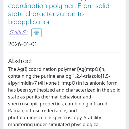
coordination polymer: From solid-
state characterization to
bioapplication
Galli S.
;
2026-01-01
Abstract
The Ag(I) coordination polymer [Ag(mtpO)]n,
containing the purine analog 1,2,4-triazolo[1,5-
a]pyrimidin-7 (4H)-one (HmtpO) in its anionic form,
has been synthesized and characterized in the solid
state as per its thermal behaviour and
spectroscopic properties, combining infrared,
Raman, diffuse reflectance, and
photoluminescence spectroscopy. Stability
monitoring under simulated physiological