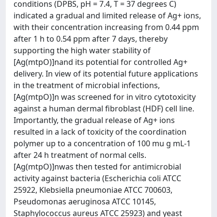
conditions (DPBS, pH = 7.4, T = 37 degrees C)
indicated a gradual and limited release of Ag+ ions,
with their concentration increasing from 0.44 ppm
after 1 h to 0.54 ppm after 7 days, thereby
supporting the high water stability of
[Ag(mtpO)]nand its potential for controlled Ag+
delivery. In view of its potential future applications
in the treatment of microbial infections,
[Ag(mtpO)]n was screened for in vitro cytotoxicity
against a human dermal fibroblast (HDF) cell line.
Importantly, the gradual release of Ag+ ions
resulted in a lack of toxicity of the coordination
polymer up to a concentration of 100 mu g mL-1
after 24 h treatment of normal cells.
[Ag(mtpO)]nwas then tested for antimicrobial
activity against bacteria (Escherichia coli ATCC
25922, Klebsiella pneumoniae ATCC 700603,
Pseudomonas aeruginosa ATCC 10145,
Staphylococcus aureus ATCC 25923) and yeast