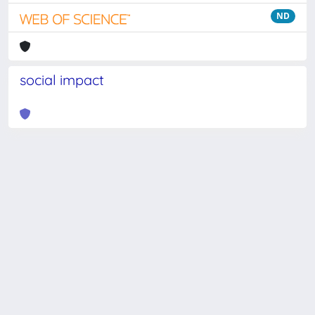
ND
social impact