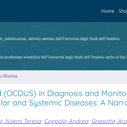
Home
Sfo
ti, pubblicazioni, attività) adottato dall'Università degli Studi dell’Insubria.
 produzione scientifica dell'Università degli Studi dell’Insubria anche ai fini d
u Rivista
d (OCDUS) in Diagnosis and Monito
lar and Systemic Diseases: A Narra
a, Noemi Teresa
;
Coppola, Andrea
;
Gnesutta, Ar