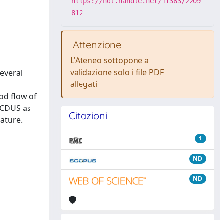
https://hdl.handle.net/11383/2209
812
Attenzione
L'Ateneo sottopone a
validazione solo i file PDF
everal
allegati
od flow of
 OCDUS as
Citazioni
ature.
1
ND
ND