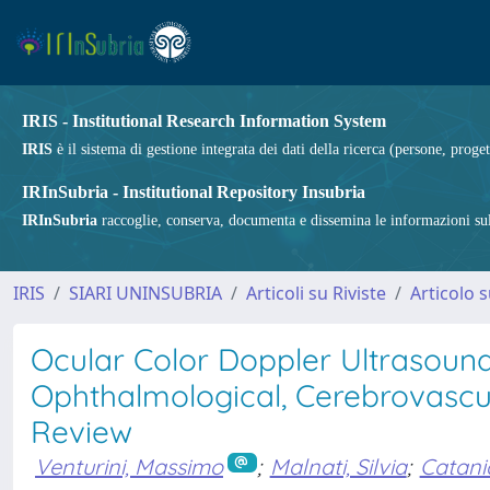
IRIS - Institutional Research Information System
IRIS
è il sistema di gestione integrata dei dati della ricerca (persone, proget
IRInSubria - Institutional Repository Insubria
IRInSubria
raccoglie, conserva, documenta e dissemina le informazioni sulla
IRIS
SIARI UNINSUBRIA
Articoli su Riviste
Articolo s
Ocular Color Doppler Ultrasoun
Ophthalmological, Cerebrovascu
Review
Venturini, Massimo
;
Malnati, Silvia
;
Catani