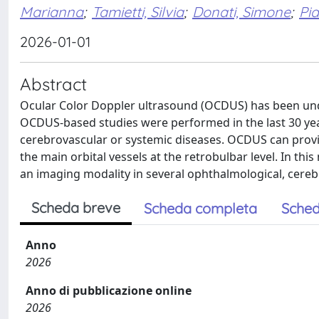
Marianna
;
Tamietti, Silvia
;
Donati, Simone
;
Pia
2026-01-01
Abstract
Ocular Color Doppler ultrasound (OCDUS) has been under
OCDUS-based studies were performed in the last 30 yea
cerebrovascular or systemic diseases. OCDUS can provi
the main orbital vessels at the retrobulbar level. In th
an imaging modality in several ophthalmological, cereb
Scheda breve
Scheda completa
Sched
Anno
2026
Anno di pubblicazione online
2026