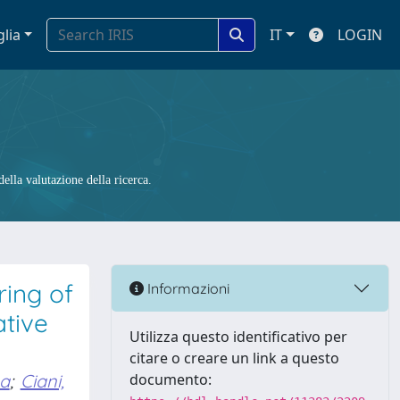
glia
IT
LOGIN
ella valutazione della ricerca.
ring of
Informazioni
tive
Utilizza questo identificativo per
citare o creare un link a questo
oa
;
Ciani,
documento: