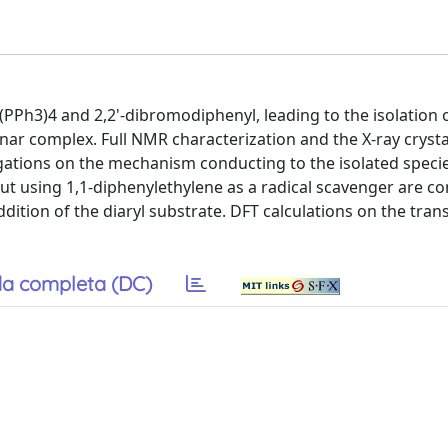
Ph3)4 and 2,2'-dibromodiphenyl, leading to the isolation 
nar complex. Full NMR characterization and the X-ray crysta
igations on the mechanism conducting to the isolated speci
ut using 1,1-diphenylethylene as a radical scavenger are co
dition of the diaryl substrate. DFT calculations on the trans
a completa (DC)