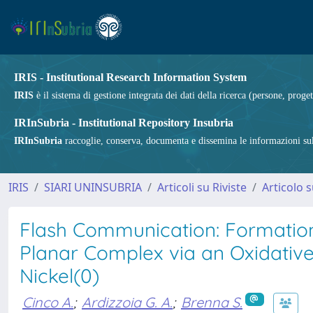
IRIS - Institutional Research Information System
IRIS
è il sistema di gestione integrata dei dati della ricerca (persone, proget
IRInSubria - Institutional Repository Insubria
IRInSubria
raccoglie, conserva, documenta e dissemina le informazioni sulla
IRIS
SIARI UNINSUBRIA
Articoli su Riviste
Articolo s
Flash Communication: Formation 
Planar Complex via an Oxidative
Nickel(0)
Cinco A.
;
Ardizzoia G. A.
;
Brenna S.