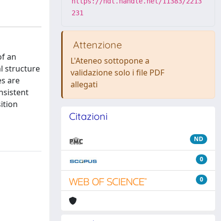
https://hdl.handle.net/11383/2213
231
Attenzione
of an
L'Ateneo sottopone a
l structure
validazione solo i file PDF
es are
allegati
nsistent
ition
Citazioni
ND
0
0