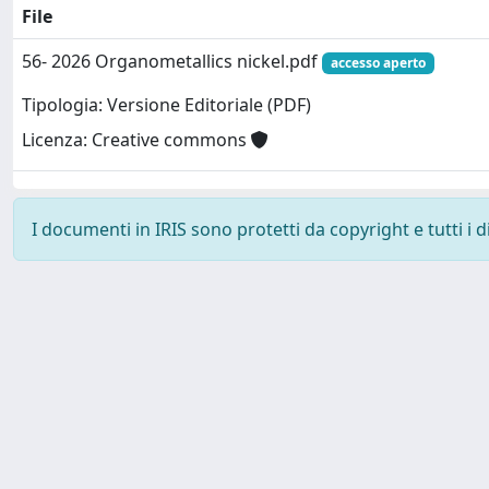
File
56- 2026 Organometallics nickel.pdf
accesso aperto
Tipologia: Versione Editoriale (PDF)
Licenza: Creative commons
I documenti in IRIS sono protetti da copyright e tutti i di
Powered by
IRIS
-
about IRIS
-
Utilizzo dei cookie