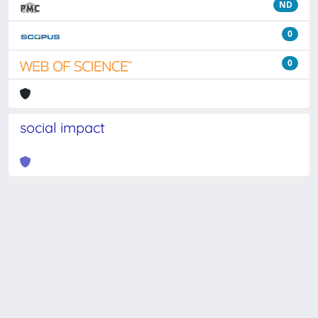
ND
0
0
social impact