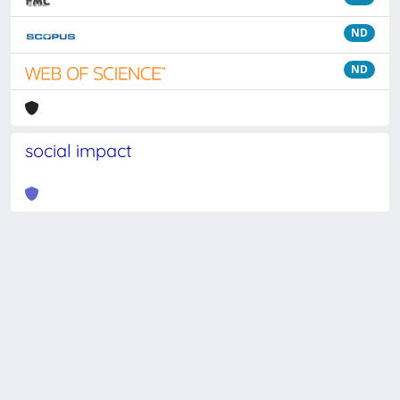
ND
ND
social impact