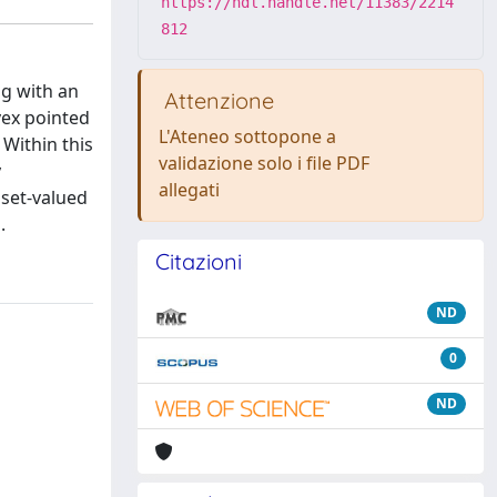
https://hdl.handle.net/11383/2214
812
ng with an
Attenzione
vex pointed
L'Ateneo sottopone a
 Within this
validazione solo i file PDF
y
allegati
 set-valued
.
Citazioni
ND
0
ND