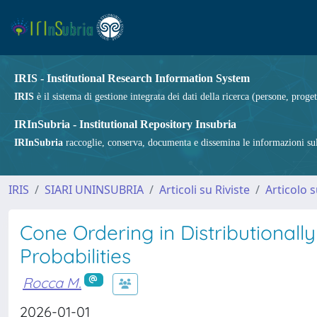
IRIS - Institutional Research Information System
IRIS
è il sistema di gestione integrata dei dati della ricerca (persone, proget
IRInSubria - Institutional Repository Insubria
IRInSubria
raccoglie, conserva, documenta e dissemina le informazioni sulla
IRIS
SIARI UNINSUBRIA
Articoli su Riviste
Articolo s
Cone Ordering in Distributionall
Probabilities
Rocca M.
2026-01-01