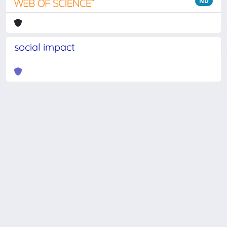
ND
social impact