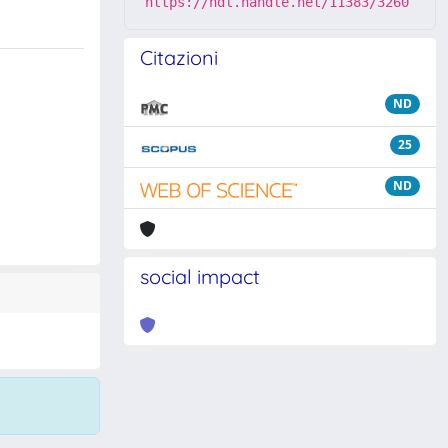
https://hdl.handle.net/11383/3260
Citazioni
ND
25
ND
social impact