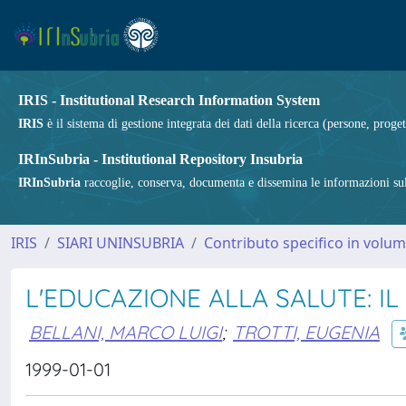
IRIS - Institutional Research Information System
IRIS
è il sistema di gestione integrata dei dati della ricerca (persone, proget
IRInSubria - Institutional Repository Insubria
IRInSubria
raccoglie, conserva, documenta e dissemina le informazioni sulla
IRIS
SIARI UNINSUBRIA
Contributo specifico in volu
L'EDUCAZIONE ALLA SALUTE: I
BELLANI, MARCO LUIGI
;
TROTTI, EUGENIA
1999-01-01