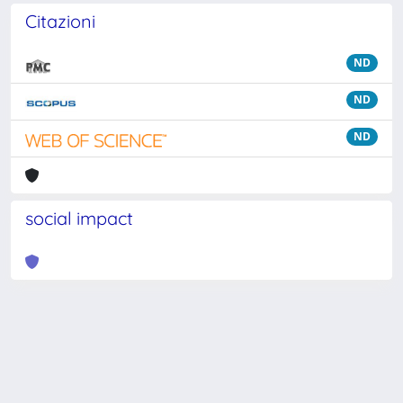
Citazioni
ND
ND
ND
social impact