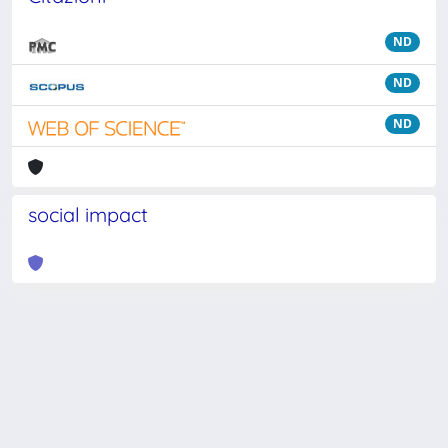
ND
ND
ND
social impact