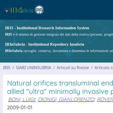
IRIS - Institutional Research Information System
IRIS
è il sistema di gestione integrata dei dati della ricerca (persone, proget
IRInSubria - Institutional Repository Insubria
IRInSubria
raccoglie, conserva, documenta e dissemina le informazioni sulla
IRIS
SIARI UNINSUBRIA
Articoli su Riviste
Articolo s
Natural orifices transluminal e
allied "ultra" minimally invasive
BONI, LUIGI
;
DIONIGI, GIANLORENZO
;
ROVER
2009-01-01