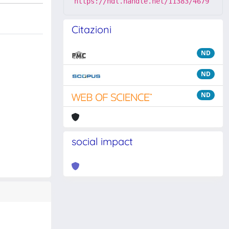
https://hdl.handle.net/11383/4679
Citazioni
ND
ND
ND
social impact