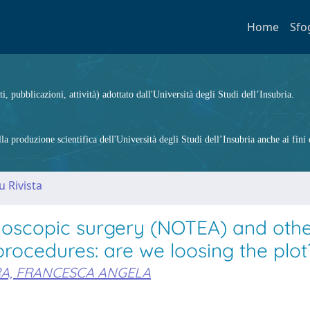
Home
Sfo
ti, pubblicazioni, attività) adottato dall'Università degli Studi dell’Insubria.
 produzione scientifica dell'Università degli Studi dell’Insubria anche ai fini d
u Rivista
ndoscopic surgery (NOTEA) and oth
 procedures: are we loosing the plot
A, FRANCESCA ANGELA