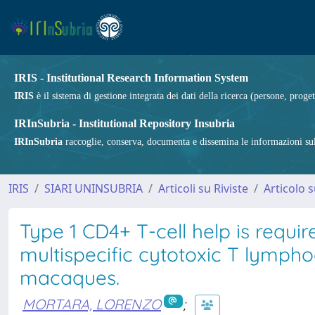
IRIS - Institutional Research Information System
IRIS
è il sistema di gestione integrata dei dati della ricerca (persone, proget
IRInSubria - Institutional Repository Insubria
IRInSubria
raccoglie, conserva, documenta e dissemina le informazioni sulla
IRIS
SIARI UNINSUBRIA
Articoli su Riviste
Articolo s
Type 1 CD4+ T-cell help is requir
multispecific cytotoxic T lympho
macaques.
MORTARA, LORENZO
;