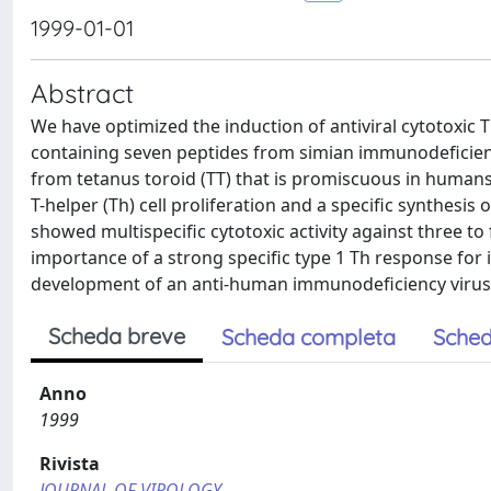
1999-01-01
Abstract
We have optimized the induction of antiviral cytotoxic 
containing seven peptides from simian immunodeficienc
from tetanus toroid (TT) that is promiscuous in huma
T-helper (Th) cell proliferation and a specific synthesi
showed multispecific cytotoxic activity against three t
importance of a strong specific type 1 Th response for i
development of an anti-human immunodeficiency virus 
Scheda breve
Scheda completa
Sched
Anno
1999
Rivista
JOURNAL OF VIROLOGY