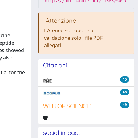
https://hdl.handle.net/11383/5045
Attenzione
L'Ateneo sottopone a
ccine
validazione solo i file PDF
eptide
allegati
ues showed
y also
Citazioni
ial for the
15
48
49
social impact