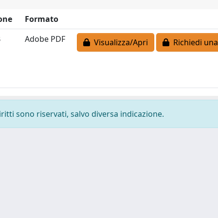
one
Formato
B
Adobe PDF
Visualizza/Apri
Richiedi una
ritti sono riservati, salvo diversa indicazione.