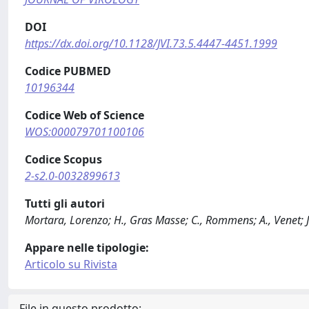
DOI
https://dx.doi.org/10.1128/JVI.73.5.4447-4451.1999
Codice PUBMED
10196344
Codice Web of Science
WOS:000079701100106
Codice Scopus
2-s2.0-0032899613
Tutti gli autori
Mortara, Lorenzo; H., Gras Masse; C., Rommens; A., Venet; J. 
Appare nelle tipologie:
Articolo su Rivista
File in questo prodotto: