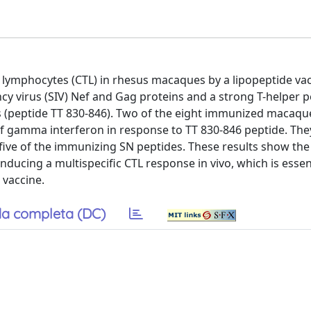
T lymphocytes (CTL) in rhesus macaques by a lipopeptide va
y virus (SIV) Nef and Gag proteins and a strong T-helper p
ns (peptide TT 830-846). Two of the eight immunized macaq
s of gamma interferon in response to TT 830-846 peptide. The
o five of the immunizing SN peptides. These results show the
nducing a multispecific CTL response in vivo, which is essent
vaccine.
a completa (DC)