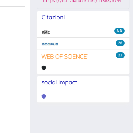
https://hdl.handle.net/11383/5744
Citazioni
ND
26
23
social impact