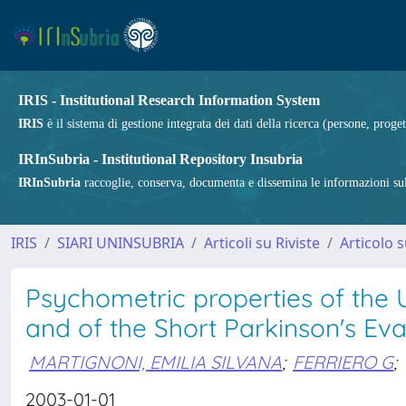
IRIS - Institutional Research Information System
IRIS
è il sistema di gestione integrata dei dati della ricerca (persone, proget
IRInSubria - Institutional Repository Insubria
IRInSubria
raccoglie, conserva, documenta e dissemina le informazioni sulla
IRIS
SIARI UNINSUBRIA
Articoli su Riviste
Articolo s
Psychometric properties of the 
and of the Short Parkinson's Eva
MARTIGNONI, EMILIA SILVANA
;
FERRIERO G
;
2003-01-01