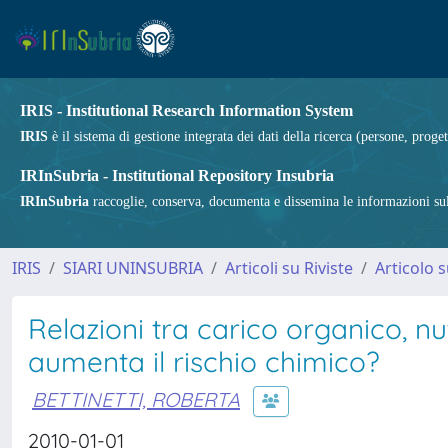
IRIS - Institutional Research Information System
IRIS
è il sistema di gestione integrata dei dati della ricerca (persone, proget
IRInSubria - Institutional Repository Insubria
IRInSubria
raccoglie, conserva, documenta e dissemina le informazioni sulla
IRIS
SIARI UNINSUBRIA
Articoli su Riviste
Articolo s
Relazioni tra carico organico, nu
aumenta il rischio chimico?
BETTINETTI, ROBERTA
2010-01-01