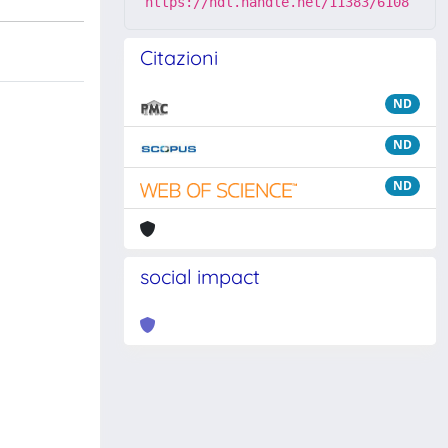
https://hdl.handle.net/11383/6108
Citazioni
ND
ND
ND
social impact