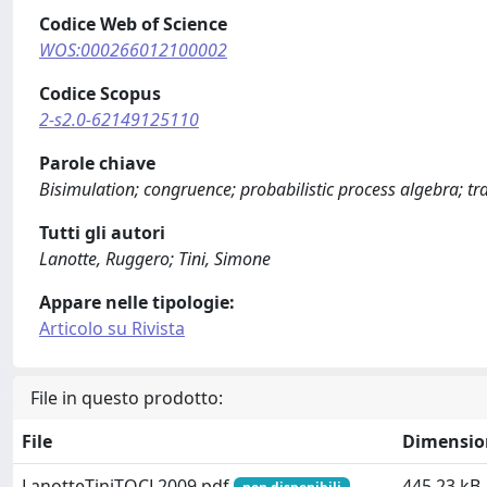
Codice Web of Science
WOS:000266012100002
Codice Scopus
2-s2.0-62149125110
Parole chiave
Bisimulation; congruence; probabilistic process algebra; tr
Tutti gli autori
Lanotte, Ruggero; Tini, Simone
Appare nelle tipologie:
Articolo su Rivista
File in questo prodotto:
File
Dimensio
LanotteTiniTOCL2009.pdf
445.23 kB