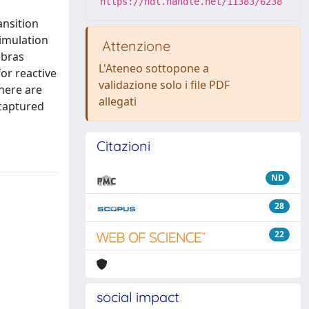
https://hdl.handle.net/11383/6238
ansition
simulation
Attenzione
ebras
L'Ateneo sottopone a
for reactive
validazione solo i file PDF
there are
allegati
 captured
Citazioni
ND
28
22
social impact