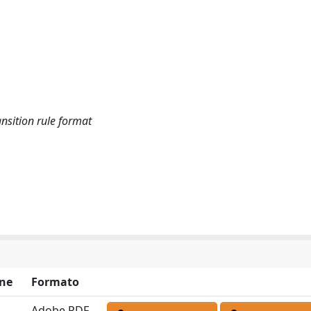
ansition rule format
ne
Formato
Adobe PDF