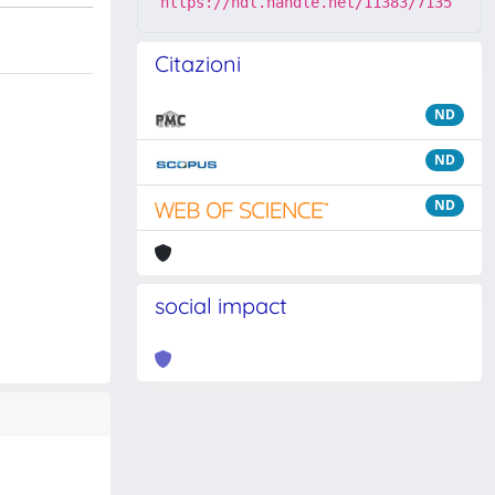
https://hdl.handle.net/11383/7135
Citazioni
ND
ND
ND
social impact