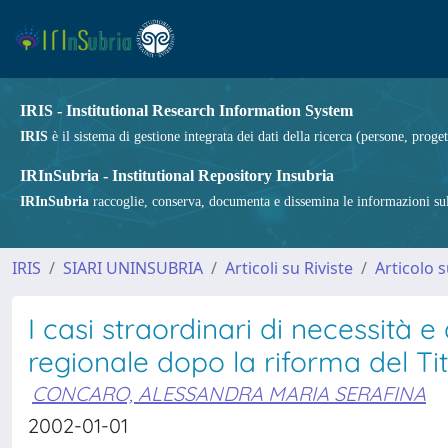
IRIS - Institutional Research Information System
IRIS
è il sistema di gestione integrata dei dati della ricerca (persone, proget
IRInSubria - Institutional Repository Insubria
IRInSubria
raccoglie, conserva, documenta e dissemina le informazioni sulla
IRIS
SIARI UNINSUBRIA
Articoli su Riviste
Articolo s
I casi straordinari di necessità
regionale dopo la riforma del Tit
CONCARO, ALESSANDRA MARIA SERAFINA
2002-01-01