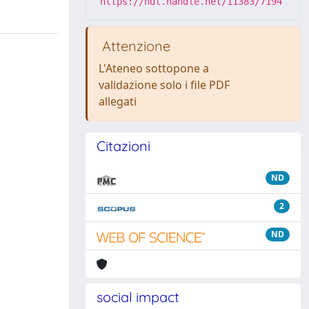
https://hdl.handle.net/11383/7194
Attenzione
L'Ateneo sottopone a
validazione solo i file PDF
allegati
Citazioni
ND
2
ND
social impact