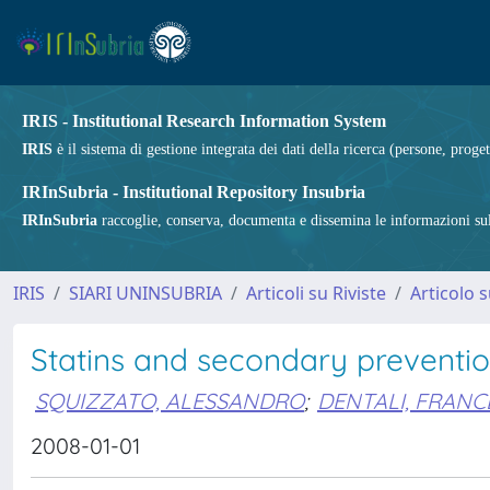
IRIS - Institutional Research Information System
IRIS
è il sistema di gestione integrata dei dati della ricerca (persone, proget
IRInSubria - Institutional Repository Insubria
IRInSubria
raccoglie, conserva, documenta e dissemina le informazioni sulla
IRIS
SIARI UNINSUBRIA
Articoli su Riviste
Articolo s
Statins and secondary preventi
SQUIZZATO, ALESSANDRO
;
DENTALI, FRAN
2008-01-01