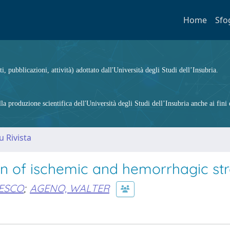
Home
Sfo
ti, pubblicazioni, attività) adottato dall'Università degli Studi dell’Insubria.
 produzione scientifica dell'Università degli Studi dell’Insubria anche ai fini d
u Rivista
on of ischemic and hemorrhagic st
CESCO
;
AGENO, WALTER