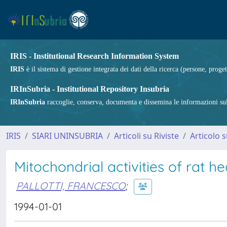
IRIS - Institutional Research Information System
IRIS
è il sistema di gestione integrata dei dati della ricerca (persone, proget
IRInSubria - Institutional Repository Insubria
IRInSubria
raccoglie, conserva, documenta e dissemina le informazioni sulla
IRIS
SIARI UNINSUBRIA
Articoli su Riviste
Articolo s
Mitochondrial activities of rat h
PALLOTTI, FRANCESCO
;
1994-01-01