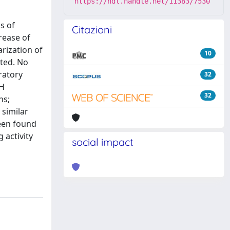
https://hdl.handle.net/11383/7530
s of
Citazioni
rease of
arization of
10
cted. No
ratory
32
DH
32
hs;
 similar
been found
 activity
social impact