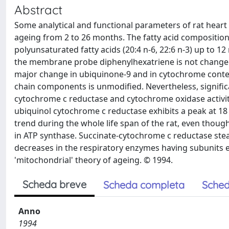
Abstract
Some analytical and functional parameters of rat heart 
ageing from 2 to 26 months. The fatty acid compositio
polyunsaturated fatty acids (20:4 n-6, 22:6 n-3) up to 1
the membrane probe diphenylhexatriene is not changed, 
major change in ubiquinone-9 and in cytochrome content 
chain components is unmodified. Nevertheless, signific
cytochrome c reductase and cytochrome oxidase activit
ubiquinol cytochrome c reductase exhibits a peak at 18 m
trend during the whole life span of the rat, even thoug
in ATP synthase. Succinate-cytochrome c reductase stead
decreases in the respiratory enzymes having subunits 
'mitochondrial' theory of ageing. © 1994.
Scheda breve
Scheda completa
Sched
Anno
1994