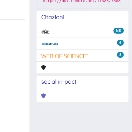
https://hdl.handle.net/11383/7688
Citazioni
ND
6
5
social impact