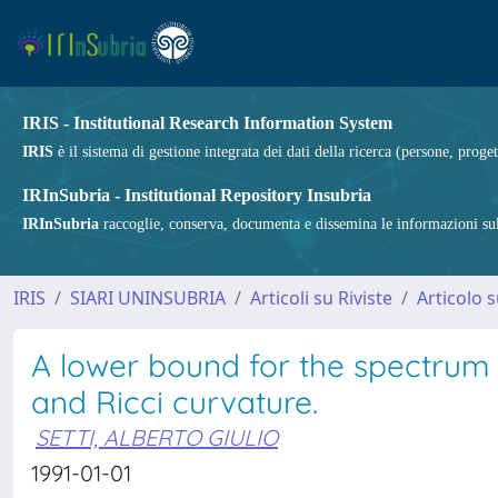
IRIS - Institutional Research Information System
IRIS
è il sistema di gestione integrata dei dati della ricerca (persone, proget
IRInSubria - Institutional Repository Insubria
IRInSubria
raccoglie, conserva, documenta e dissemina le informazioni sulla
IRIS
SIARI UNINSUBRIA
Articoli su Riviste
Articolo s
A lower bound for the spectrum o
and Ricci curvature.
SETTI, ALBERTO GIULIO
1991-01-01