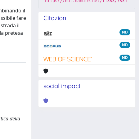
https://hdl.handle.net/11383/7834
mbinando il
Citazioni
sibile fare
strada il
la pretesa
ND
ND
ND
social impact
tica della