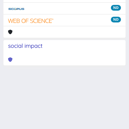
ND
ND
social impact