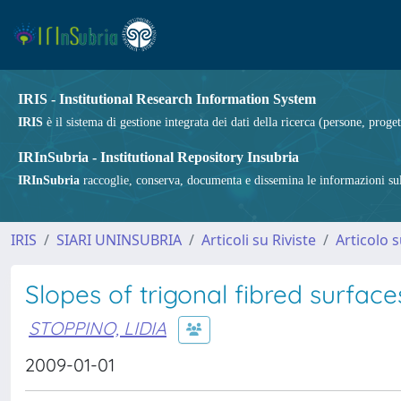
IRIS - Institutional Research Information System
IRIS
è il sistema di gestione integrata dei dati della ricerca (persone, proget
IRInSubria - Institutional Repository Insubria
IRInSubria
raccoglie, conserva, documenta e dissemina le informazioni sulla
IRIS
SIARI UNINSUBRIA
Articoli su Riviste
Articolo s
Slopes of trigonal fibred surfac
STOPPINO, LIDIA
2009-01-01