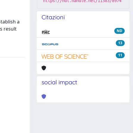
https://hdl.handle.net/11383/8974
Citazioni
tablish a
s result
ND
13
11
social impact