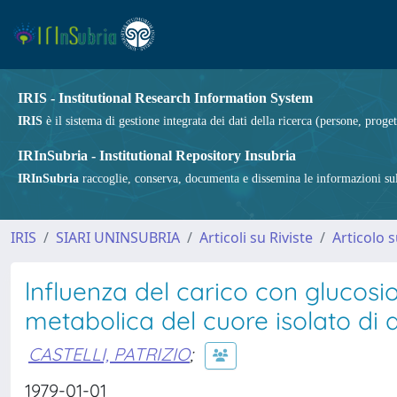
IRIS - Institutional Research Information System
IRIS
è il sistema di gestione integrata dei dati della ricerca (persone, proget
IRInSubria - Institutional Repository Insubria
IRInSubria
raccoglie, conserva, documenta e dissemina le informazioni sulla
IRIS
SIARI UNINSUBRIA
Articoli su Riviste
Articolo s
lnfluenza del carico con glucosio
metabolica del cuore isolato di
CASTELLI, PATRIZIO
;
1979-01-01