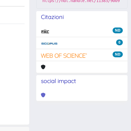
https://hdl.handle.net/11383/9009
Citazioni
ND
0
ND
social impact