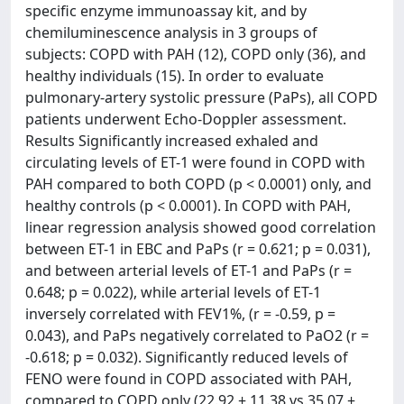
specific enzyme immunoassay kit, and by
chemiluminescence analysis in 3 groups of
subjects: COPD with PAH (12), COPD only (36), and
healthy individuals (15). In order to evaluate
pulmonary-artery systolic pressure (PaPs), all COPD
patients underwent Echo-Doppler assessment.
Results Significantly increased exhaled and
circulating levels of ET-1 were found in COPD with
PAH compared to both COPD (p < 0.0001) only, and
healthy controls (p < 0.0001). In COPD with PAH,
linear regression analysis showed good correlation
between ET-1 in EBC and PaPs (r = 0.621; p = 0.031),
and between arterial levels of ET-1 and PaPs (r =
0.648; p = 0.022), while arterial levels of ET-1
inversely correlated with FEV1%, (r = -0.59, p =
0.043), and PaPs negatively correlated to PaO2 (r =
-0.618; p = 0.032). Significantly reduced levels of
FENO were found in COPD associated with PAH,
compared to COPD only (22.92 ± 11.38 vs.35.07 ±