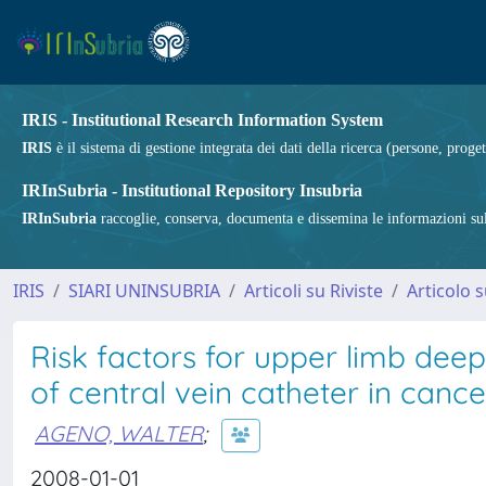
IRIS - Institutional Research Information System
IRIS
è il sistema di gestione integrata dei dati della ricerca (persone, proget
IRInSubria - Institutional Repository Insubria
IRInSubria
raccoglie, conserva, documenta e dissemina le informazioni sulla
IRIS
SIARI UNINSUBRIA
Articoli su Riviste
Articolo s
Risk factors for upper limb deep
of central vein catheter in cance
AGENO, WALTER
;
2008-01-01