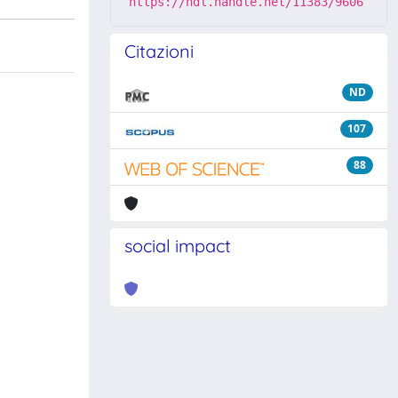
https://hdl.handle.net/11383/9606
Citazioni
ND
107
88
social impact