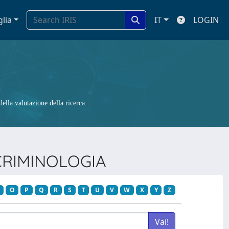
glia
IT
LOGIN
ella valutazione della ricerca.
 CRIMINOLOGIA
O
P
Q
R
S
T
U
V
W
X
Y
Z