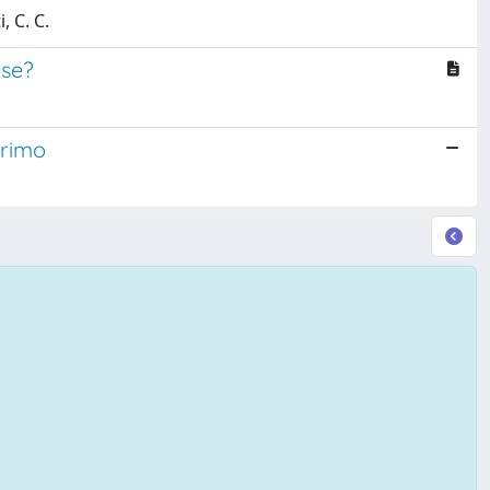
, C. C.
lse?
urimo