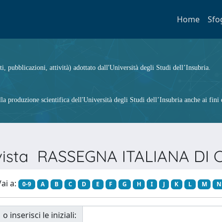
Home
Sfo
ti, pubblicazioni, attività) adottato dall'Università degli Studi dell’Insubria.
 produzione scientifica dell'Università degli Studi dell’Insubria anche ai fini d
Rivista RASSEGNA ITALIANA DI
ai a:
0-9
A
B
C
D
E
F
G
H
I
J
K
L
M
N
o inserisci le iniziali: