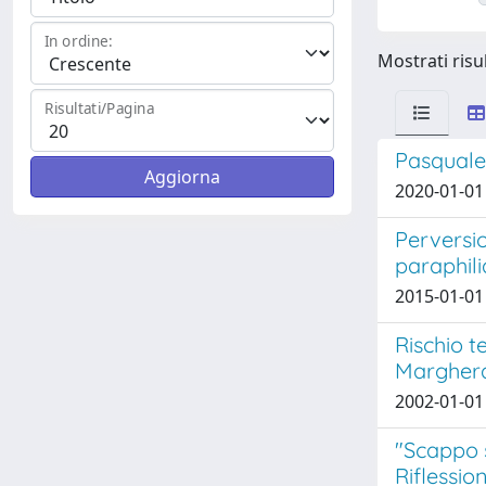
In ordine:
Mostrati risul
Risultati/Pagina
Pasquale
2020-01-01 G
Perversio
paraphili
2015-01-01 
Rischio t
Margher
2002-01-01 
"Scappo s
Riflessio