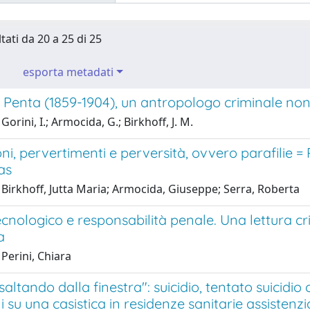
tati da 20 a 25 di 25
esporta metadati
 Penta (1859-1904), un antropologo criminale no
orini, I.; Armocida, G.; Birkhoff, J. M.
ni, pervertimenti e perversità, ovvero parafilie =
as
Birkhoff, Jutta Maria; Armocida, Giuseppe; Serra, Roberta
ecnologico e responsabilità penale. Una lettura c
a
Perini, Chiara
altando dalla finestra": suicidio, tentato suicidio
ni su una casistica in residenze sanitarie assistenzia