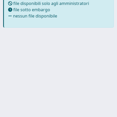
file disponibili solo agli amministratori
file sotto embargo
nessun file disponibile
Powered by
IRIS
-
about IRIS
-
Utilizzo dei cookie
-
Privacy
Copyright © 2026