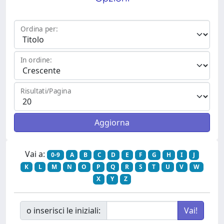
Ordina per:
In ordine:
Risultati/Pagina
Vai a:
0-9
A
B
C
D
E
F
G
H
I
J
K
L
M
N
O
P
Q
R
S
T
U
V
W
X
Y
Z
o inserisci le iniziali: