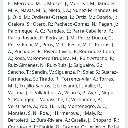
E.; Mercado, M. I.; Moises, J.; Monreal, M.; Morales,
M. V.; Navas, M. S.; Nieto, J. A.; Nunez-Fernandez, M.
J.; Olid, M.; Ordieres-Ortega, L.; Ortiz, M.; Osorio, J.;
Otalora, S.; Otero, R.; Pacheco-Gomez, N.; Pagan, J.;
Palomeque, A. C.; Paredes, E.; Parra-Caballero, P.;
Parra-Rosado, P.; Pedrajas, J. M.; Perez-Ductor, C.;
Perez-Pinar, M.; Peris, M. L.; Pesce, M. L.; Porras, J.
A.; Puchades, R.; Rivera-Civico, F.; Rodriguez-Cobo,
A.; Rosa, V.; Romero-Brugera, M.; Ruiz-Artacho, P.;
Ruiz-Gimenez, N.; Ruiz-Ruiz, J.; Salgueiro, G.;
Sancho, T.; Sendin, V.; Siguenza, P.; Soler, S.; Suarez-
Fernandez, S.; Tirado, R.; Torrents-Vilar, A.; Torres,
M. I.; Trujillo-Santos, J.; Uresandi, F.; Valle, R.;
Varona, J. F.; Villalobos, A.; Villares, P.; Ay, C.; Nopp,
S.; Pabinger, I.; Vanassche, T.; Verhamme, P.;
Verstraete, A.; Yoo, H. H. B.; Montenegro, A. C.;
Morales, S. N.; Roa, J.; Hirmerova, J.; Maly, R.;
Bertoletti, L.; Bura-Riviere, A.; Catella, J.; Chopard, R.;
Couturaud, F.; Espitia, O.; Grange, C.; Leclercq, B.; Le