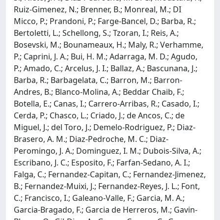
Ruiz-Gimenez, N.; Brenner, B.; Monreal, M.; DI
Micco, P.; Prandoni, P.; Farge-Bancel, D.; Barba, R.;
Bertoletti, L.; Schellong, S.; Tzoran, I.; Reis, A.;
Bosevski, M.; Bounameaux, H.; Maly, R.; Verhamme,
P.; Caprini, J. A.; Bui, H. M.; Adarraga, M. D.; Agudo,
P.; Amado, C.; Arcelus, J. I.; Ballaz, A.; Bascunana, J.;
Barba, R.; Barbagelata, C.; Barron, M.; Barron-
Andres, B.; Blanco-Molina, A.; Beddar Chaib, F.;
Botella, E.; Canas, I.; Carrero-Arribas, R.; Casado, I.;
Cerda, P.; Chasco, L.; Criado, J.; de Ancos, C.; de
Miguel, J.; del Toro, J.; Demelo-Rodriguez, P.; Diaz-
Brasero, A. M.; Diaz-Pedroche, M. C.; Diaz-
Peromingo, J. A.; Dominguez, I. M.; Dubois-Silva, A.;
Escribano, J. C.; Esposito, F.; Farfan-Sedano, A. I.;
Falga, C.; Fernandez-Capitan, C.; Fernandez-Jimenez,
B.; Fernandez-Muixi, J.; Fernandez-Reyes, J. L.; Font,
C.; Francisco, I.; Galeano-Valle, F.; Garcia, M. A.;
Garcia-Bragado, F.; Garcia de Herreros, M.; Gavin-