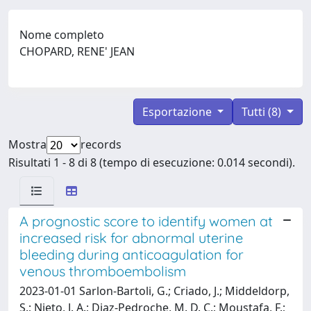
Nome completo
CHOPARD, RENE' JEAN
Esportazione
Tutti (8)
Mostra
records
Risultati 1 - 8 di 8 (tempo di esecuzione: 0.014 secondi).
A prognostic score to identify women at
increased risk for abnormal uterine
bleeding during anticoagulation for
venous thromboembolism
2023-01-01 Sarlon-Bartoli, G.; Criado, J.; Middeldorp,
S.; Nieto, J. A.; Diaz-Pedroche, M. D. C.; Moustafa, F.;