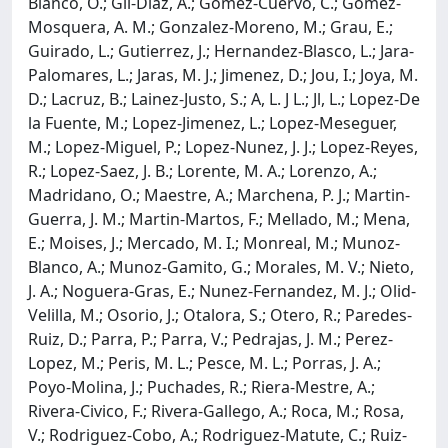
Blanco, O.; Gil-Diaz, A.; Gomez-Cuervo, C.; Gomez-
Mosquera, A. M.; Gonzalez-Moreno, M.; Grau, E.;
Guirado, L.; Gutierrez, J.; Hernandez-Blasco, L.; Jara-
Palomares, L.; Jaras, M. J.; Jimenez, D.; Jou, I.; Joya, M.
D.; Lacruz, B.; Lainez-Justo, S.; A, L. J L.; Jl, L.; Lopez-De
la Fuente, M.; Lopez-Jimenez, L.; Lopez-Meseguer,
M.; Lopez-Miguel, P.; Lopez-Nunez, J. J.; Lopez-Reyes,
R.; Lopez-Saez, J. B.; Lorente, M. A.; Lorenzo, A.;
Madridano, O.; Maestre, A.; Marchena, P. J.; Martin-
Guerra, J. M.; Martin-Martos, F.; Mellado, M.; Mena,
E.; Moises, J.; Mercado, M. I.; Monreal, M.; Munoz-
Blanco, A.; Munoz-Gamito, G.; Morales, M. V.; Nieto,
J. A.; Noguera-Gras, E.; Nunez-Fernandez, M. J.; Olid-
Velilla, M.; Osorio, J.; Otalora, S.; Otero, R.; Paredes-
Ruiz, D.; Parra, P.; Parra, V.; Pedrajas, J. M.; Perez-
Lopez, M.; Peris, M. L.; Pesce, M. L.; Porras, J. A.;
Poyo-Molina, J.; Puchades, R.; Riera-Mestre, A.;
Rivera-Civico, F.; Rivera-Gallego, A.; Roca, M.; Rosa,
V.; Rodriguez-Cobo, A.; Rodriguez-Matute, C.; Ruiz-