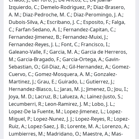
Izquierdo, C.; Demelo-Rodriguez, P.; Diaz-Brasero,
A. M.; Diaz-Pedroche, M. C.; Diaz-Peromingo, J. A.;
Dubois-Silva, A.; Escribano, J. C.; Esposito, F.; Falga,
C.; Farfan-Sedano, A. I.; Fernandez-Capitan, C.;
Fernandez-Jimenez, B.; Fernandez-Muixi, J.;
Fernandez-Reyes, J. L.; Font, C.; Francisco, I.;
Galeano-Valle, F.; Garcia, M. A.; Garcia de Herreros,
M.; Garcia-Bragado, F.; Garcia-Ortega, A.; Gavin-
Sebastian, O.; Gil-Diaz, A.; Gil-Hernandez, A.; Gomez-
Cuervo, C.; Gomez-Mosquera, A. M.; Gonzalez-
Martinez, J.; Grau, E.; Guirado, L.; Gutierrez, J.;
Hernandez-Blasco, L.; Jaras, M. J.; Jimenez, D.; Jou, I.;
Joya, M. D.; Lacruz, B.; Lalueza, A.; Lainez-Justo, S.;
Lecumberri, R.; Leon-Ramirez, J. M.; Lobo, J. L.;
Lopez-De la Fuente, M.; Lopez-Jimenez, L.; Lopez-
Miguel, P.; Lopez-Nunez, J. J.; Lopez-Reyes, R.; Lopez-
Ruiz, A.; Lopez-Saez, J. B.; Lorente, M. A.; Lorenzo, A.;
Lumbierres, M.; Madridano, O.; Maestre, A.; Mas-