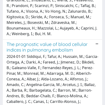
R.; Prandoni, P.; Scarinzi, P.; Siniscalchi, C.; Taflaj, B.;
Tufano, A.; Visona, A.; Vo Hong, N.; Zalunardo, B.;
Kigitovica, D.; Skride, A.; Fonseca, S.; Manuel, M.;
Meireles, J.; Bosevski, M.; Zdraveska, M.;
Bounameaux, H.; Mazzolai, L.; Aujayeb, A.; Caprini, J.
A.; Weinberg, I.; Bui, H. M.
The prognostic value of blood cellular
indices in pulmonary embolism
2024-01-01 Siddiqui, F.; Tafur, A.; Hussain, M.; Garcia-
Ortega, A.; Darki, A.; Fareed, J.; Jimenez, D.; Bikdeli,
B.; Galeano-Valle, F.; Fernandez-Reyes, J. L.; Perez-
Pinar, M.; Monreal, M.; Adarraga, M. D.; Alberich-
Conesa, A.; Aibar, J.; Alda-Lozano, A.; Alfonso, J.;
Amado, C.; Angelina-Garcia, M.; Arcelus, J. I.; Ballaz,
A.; Barba, R.; Barbagelata, C.; Barron, M.; Barron-
Andres, B.; Beddar-Chaib, F.; Blanco-Molina, A.;
Caballero, J. C.; Canas, I.; Carrillo-Alonso, J.;