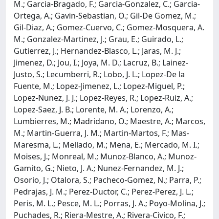
M.; Garcia-Bragado, F.; Garcia-Gonzalez, C.; Garcia-
Ortega, A.; Gavin-Sebastian, O.; Gil-De Gomez, M.;
Gil-Diaz, A.; Gomez-Cuervo, C.; Gomez-Mosquera, A.
M.; Gonzalez-Martinez, J.; Grau, E.; Guirado, L.;
Gutierrez, J.; Hernandez-Blasco, L.; Jaras, M. J.;
Jimenez, D.; Jou, I.; Joya, M. D.; Lacruz, B.; Lainez-
Justo, S.; Lecumberri, R.; Lobo, J. L.; Lopez-De la
Fuente, M.; Lopez-Jimenez, L.; Lopez-Miguel, P.;
Lopez-Nunez, J. J.; Lopez-Reyes, R.; Lopez-Ruiz, A.;
Lopez-Saez, J. B.; Lorente, M. A.; Lorenzo, A.;
Lumbierres, M.; Madridano, O.; Maestre, A.; Marcos,
M.; Martin-Guerra, J. M.; Martin-Martos, F.; Mas-
Maresma, L.; Mellado, M.; Mena, E.; Mercado, M. I.;
Moises, J.; Monreal, M.; Munoz-Blanco, A.; Munoz-
Gamito, G.; Nieto, J. A.; Nunez-Fernandez, M. J.;
Osorio, J.; Otalora, S.; Pacheco-Gomez, N.; Parra, P.;
Pedrajas, J. M.; Perez-Ductor, C.; Perez-Perez, J. L.;
Peris, M. L.; Pesce, M. L.; Porras, J. A.; Poyo-Molina, J.;
Puchades, R.; Riera-Mestre, A.; Rivera-Civico, F.;