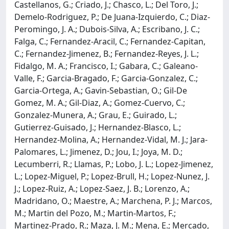
Castellanos, G.; Criado, J.; Chasco, L.; Del Toro, J.;
Demelo-Rodriguez, P.; De Juana-Izquierdo, C.; Diaz-
Peromingo, J. A.; Dubois-Silva, A.; Escribano, J. C.;
Falga, C.; Fernandez-Aracil, C.; Fernandez-Capitan,
C.; Fernandez-Jimenez, B.; Fernandez-Reyes, J. L.;
Fidalgo, M. A.; Francisco, I.; Gabara, C.; Galeano-
Valle, F.; Garcia-Bragado, F.; Garcia-Gonzalez, C.;
Garcia-Ortega, A.; Gavin-Sebastian, O.; Gil-De
Gomez, M. A.; Gil-Diaz, A.; Gomez-Cuervo, C.;
Gonzalez-Munera, A.; Grau, E.; Guirado, L.;
Gutierrez-Guisado, J.; Hernandez-Blasco, L.;
Hernandez-Molina, A.; Hernandez-Vidal, M. J.; Jara-
Palomares, L.; Jimenez, D.; Jou, I.; Joya, M. D.;
Lecumberri, R.; Llamas, P.; Lobo, J. L.; Lopez-Jimenez,
L.; Lopez-Miguel, P.; Lopez-Brull, H.; Lopez-Nunez, J.
J.; Lopez-Ruiz, A.; Lopez-Saez, J. B.; Lorenzo, A.;
Madridano, O.; Maestre, A.; Marchena, P. J.; Marcos,
M.; Martin del Pozo, M.; Martin-Martos, F.;
Martinez-Prado, R.; Maza, J. M.; Mena, E.; Mercado,