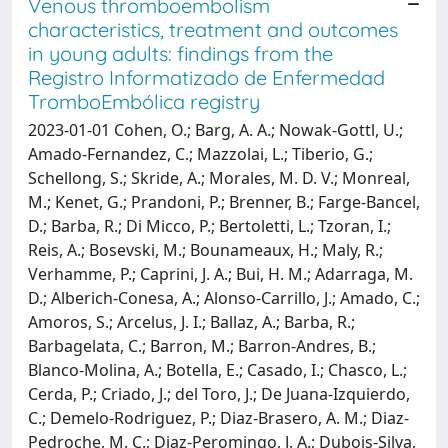
Venous thromboembolism
characteristics, treatment and outcomes
in young adults: findings from the
Registro Informatizado de Enfermedad
TromboEmbólica registry
2023-01-01 Cohen, O.; Barg, A. A.; Nowak-Gottl, U.;
Amado-Fernandez, C.; Mazzolai, L.; Tiberio, G.;
Schellong, S.; Skride, A.; Morales, M. D. V.; Monreal,
M.; Kenet, G.; Prandoni, P.; Brenner, B.; Farge-Bancel,
D.; Barba, R.; Di Micco, P.; Bertoletti, L.; Tzoran, I.;
Reis, A.; Bosevski, M.; Bounameaux, H.; Maly, R.;
Verhamme, P.; Caprini, J. A.; Bui, H. M.; Adarraga, M.
D.; Alberich-Conesa, A.; Alonso-Carrillo, J.; Amado, C.;
Amoros, S.; Arcelus, J. I.; Ballaz, A.; Barba, R.;
Barbagelata, C.; Barron, M.; Barron-Andres, B.;
Blanco-Molina, A.; Botella, E.; Casado, I.; Chasco, L.;
Cerda, P.; Criado, J.; del Toro, J.; De Juana-Izquierdo,
C.; Demelo-Rodriguez, P.; Diaz-Brasero, A. M.; Diaz-
Pedroche, M. C.; Diaz-Peromingo, J. A.; Dubois-Silva,