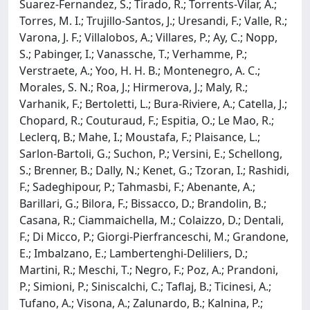
Suarez-Fernandez, S.; Tirado, R.; Torrents-Vilar, A.;
Torres, M. I.; Trujillo-Santos, J.; Uresandi, F.; Valle, R.;
Varona, J. F.; Villalobos, A.; Villares, P.; Ay, C.; Nopp,
S.; Pabinger, I.; Vanassche, T.; Verhamme, P.;
Verstraete, A.; Yoo, H. H. B.; Montenegro, A. C.;
Morales, S. N.; Roa, J.; Hirmerova, J.; Maly, R.;
Varhanik, F.; Bertoletti, L.; Bura-Riviere, A.; Catella, J.;
Chopard, R.; Couturaud, F.; Espitia, O.; Le Mao, R.;
Leclerq, B.; Mahe, I.; Moustafa, F.; Plaisance, L.;
Sarlon-Bartoli, G.; Suchon, P.; Versini, E.; Schellong,
S.; Brenner, B.; Dally, N.; Kenet, G.; Tzoran, I.; Rashidi,
F.; Sadeghipour, P.; Tahmasbi, F.; Abenante, A.;
Barillari, G.; Bilora, F.; Bissacco, D.; Brandolin, B.;
Casana, R.; Ciammaichella, M.; Colaizzo, D.; Dentali,
F.; Di Micco, P.; Giorgi-Pierfranceschi, M.; Grandone,
E.; Imbalzano, E.; Lambertenghi-Deliliers, D.;
Martini, R.; Meschi, T.; Negro, F.; Poz, A.; Prandoni,
P.; Simioni, P.; Siniscalchi, C.; Taflaj, B.; Ticinesi, A.;
Tufano, A.; Visona, A.; Zalunardo, B.; Kalnina, P.;