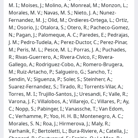
M. I.; Moises, J.; Molino, A.; Monreal, M.; Monzon, L.;
Morales, M. V.; Navas, M. S.; Nieto, J. A.; Nunez-
Fernandez, M. J.; Olid, M.; Ordieres-Ortega, L.; Ortiz,
M.; Osorio, J.; Otalora, S.; Otero, R.; Pacheco-Gomez,
N.; Pagan, J.; Palomeque, A. C.; Paredes, E.; Pedrajas,
J. M.; Pedro-Tudela, A.; Perez-Ductor, C.; Perez-Pinar,
M.; Peris, M. L.; Pesce, M. L.; Porras, J. A.; Puchades,
R.; Rivas-Guerrero, A.; Rivera-Civico, F.; Rivera-
Gallego, A.; Rodriguez-Cobo, A.; Romero-Brugera,
M.; Ruiz-Artacho, P.; Salgueiro, G.; Sancho, T.;
Sendin, V.; Siguenza, P.; Soler, S.; Steinherr, A.;
Suarez-Fernandez, S.; Tirado, R.; Torrents-Vilar, A.;
Torres, M. I.; Trujillo-Santos, J.; Uresandi, F.; Valle, R.;
Varona, J. F.; Villalobos, A.; Villarejo, C.; Villares, P.; Ay,
C.; Nopp, S.; Pabinger, I.; Vanassche, T.; Van Edom,
C.; Verhamme, P.; Yoo, H. H. B.; Montenegro, A. C.;
Morales, S. N.; Roa, J.; Hirmerova, J.; Maly, R.;
Varhanik, F.; Bertoletti, L.; Bura-Riviere, A.; Catella, J.;