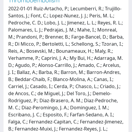
Thromboembolism
2022-01-01 Ruiz-Artacho, P.; Lecumberri, R.; Trujillo-
Santos, J.; Font, C.; Lopez-Nunez, J. J.; Peris, M. L.;
Pedroche, C. D.; Lobo, J. L.; Jimenez, L. L.; Reyes, R. L.;
Palomares, L. J.; Pedrajas, J. M.; Mahe, I.; Monreal,
M.; Prandoni, P.; Brenner, B.; Farge-Bancel, D.; Barba,
R.; Di Micco, P.; Bertoletti, L.; Schellong, S.; Tzoran, I.;
Reis, A.; Bosevski, M.; Bounameaux, H.; Maly, R.;
Verhamme, P.; Caprini, J. A.; My Bui, H.; Adarraga, M.
D.; Agudo, P.; Alonso-Carrillo, J.; Amado, C.; Arcelus,
J. I.; Ballaz, A.; Barba, R.; Barron, M.; Barron-Andres,
B.; Beddar-Chaib, F.; Blanco-Molina, A.; Canas, I.;
Carriel, J.; Casado, I.; Cerda, P.; Chasco, L.; Criado, J.;
de Ancos, C.; de Miguel, J.; Del Toro, J.; Demelo-
Rodriguez, P.; Diaz-Brasero, A. M.; Diaz-Pedroche,
M. C.; Diaz-Peromingo, J. A.; Dominguez, I. M.;
Escribano, J. C.; Esposito, F.; Farfan-Sedano, A. I.;
Falga, C.; Fernandez-Capitan, C.; Fernandez-Jimenez,
B.; Fernandez-Muixi, J.; Fernandez-Reyes, J. L.;