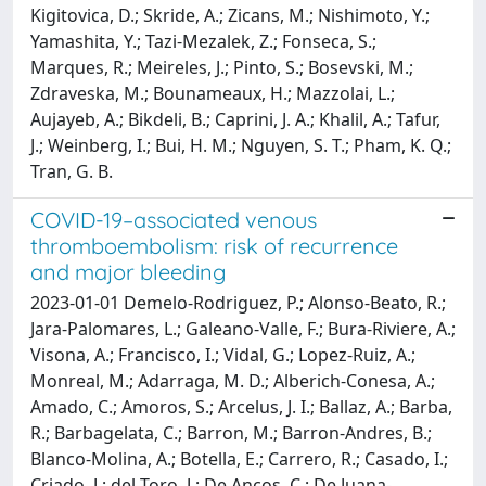
Kigitovica, D.; Skride, A.; Zicans, M.; Nishimoto, Y.;
Yamashita, Y.; Tazi-Mezalek, Z.; Fonseca, S.;
Marques, R.; Meireles, J.; Pinto, S.; Bosevski, M.;
Zdraveska, M.; Bounameaux, H.; Mazzolai, L.;
Aujayeb, A.; Bikdeli, B.; Caprini, J. A.; Khalil, A.; Tafur,
J.; Weinberg, I.; Bui, H. M.; Nguyen, S. T.; Pham, K. Q.;
Tran, G. B.
COVID-19–associated venous
thromboembolism: risk of recurrence
and major bleeding
2023-01-01 Demelo-Rodriguez, P.; Alonso-Beato, R.;
Jara-Palomares, L.; Galeano-Valle, F.; Bura-Riviere, A.;
Visona, A.; Francisco, I.; Vidal, G.; Lopez-Ruiz, A.;
Monreal, M.; Adarraga, M. D.; Alberich-Conesa, A.;
Amado, C.; Amoros, S.; Arcelus, J. I.; Ballaz, A.; Barba,
R.; Barbagelata, C.; Barron, M.; Barron-Andres, B.;
Blanco-Molina, A.; Botella, E.; Carrero, R.; Casado, I.;
Criado, J.; del Toro, J.; De Ancos, C.; De Juana-