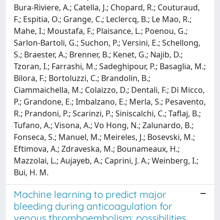
Bura-Riviere, A.; Catella, J.; Chopard, R.; Couturaud,
F.; Espitia, O.; Grange, C.; Leclercq, B.; Le Mao, R.;
Mahe, I.; Moustafa, F.; Plaisance, L.; Poenou, G.;
Sarlon-Bartoli, G.; Suchon, P.; Versini, E.; Schellong,
S.; Braester, A.; Brenner, B.; Kenet, G.; Najib, D.;
Tzoran, I.; Farrashi, M.; Sadeghipour, P.; Basaglia, M.;
Bilora, F.; Bortoluzzi, C.; Brandolin, B.;
Ciammaichella, M.; Colaizzo, D.; Dentali, F.; Di Micco,
P.; Grandone, E.; Imbalzano, E.; Merla, S.; Pesavento,
R.; Prandoni, P.; Scarinzi, P.; Siniscalchi, C.; Taflaj, B.;
Tufano, A.; Visona, A.; Vo Hong, N.; Zalunardo, B.;
Fonseca, S.; Manuel, M.; Meireles, J.; Bosevski, M.;
Eftimova, A.; Zdraveska, M.; Bounameaux, H.;
Mazzolai, L.; Aujayeb, A.; Caprini, J. A.; Weinberg, I.;
Bui, H. M.
Machine learning to predict major
bleeding during anticoagulation for
venous thromboembolism: possibilities