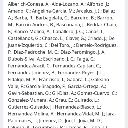
Alberich-Conesa, A.; Alda-Lozano, A.; Alfonso, J.;
Amado, C.; Angelina-Garcia, M.; Arcelus, J. I.; Ballaz,
A.; Barba, R.; Barbagelata, C.; Barreiro, B.; Barron,
M.; Barron-Andres, B.; Bascunana, J.; Beddar-Chaib,
F.; Blanco-Molina, A.; Caballero, J. C.; Canas, I.;
Castellanos, G.; Chasco, L.; Claver, G.; Criado, J.; De
Juana-Izquierdo, C.; Del Toro, J.; Demelo-Rodriguez,
P.; Diaz-Pedroche, M. C.; Diaz-Peromingo, J. A.;
Dubois-Silva, A.; Escribano, J. C.; Falga, C.;
Fernandez-Aracil, C.; Fernandez-Capitan, C.;
Fernandez-Jimenez, B.; Fernandez-Reyes, J. L.;
Fidalgo, M. A.; Francisco, I.; Gabara, C.; Galeano-
Valle, F.; Garcia-Bragado, F.; Garcia-Ortega, A.;
Gavin-Sebastian, O.; Gil-Diaz, A.; Gomez-Cuervo, C.;
Gonzalez-Munera, A.; Grau, E.; Guirado, L.;
Gutierrez-Guisado, J.; Hernandez-Blasco, L.;
Hernandez-Molina, A.; Hernandez-Vidal, M. J.; Jara-
Palomares, L.; Jimenez, D.; Jou, I.; Joya, M. D.;
Lalueza, A.; Lecumberri, R.; Llamas, P.; Lobo, J. L.;