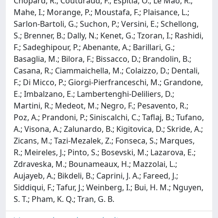
Chopard, R.; Couturaud, F.; Espitia, O.; Le Mao, R.;
Mahe, I.; Morange, P.; Moustafa, F.; Plaisance, L.;
Sarlon-Bartoli, G.; Suchon, P.; Versini, E.; Schellong,
S.; Brenner, B.; Dally, N.; Kenet, G.; Tzoran, I.; Rashidi,
F.; Sadeghipour, P.; Abenante, A.; Barillari, G.;
Basaglia, M.; Bilora, F.; Bissacco, D.; Brandolin, B.;
Casana, R.; Ciammaichella, M.; Colaizzo, D.; Dentali,
F.; Di Micco, P.; Giorgi-Pierfranceschi, M.; Grandone,
E.; Imbalzano, E.; Lambertenghi-Deliliers, D.;
Martini, R.; Medeot, M.; Negro, F.; Pesavento, R.;
Poz, A.; Prandoni, P.; Siniscalchi, C.; Taflaj, B.; Tufano,
A.; Visona, A.; Zalunardo, B.; Kigitovica, D.; Skride, A.;
Zicans, M.; Tazi-Mezalek, Z.; Fonseca, S.; Marques,
R.; Meireles, J.; Pinto, S.; Bosevski, M.; Lazarova, E.;
Zdraveska, M.; Bounameaux, H.; Mazzolai, L.;
Aujayeb, A.; Bikdeli, B.; Caprini, J. A.; Fareed, J.;
Siddiqui, F.; Tafur, J.; Weinberg, I.; Bui, H. M.; Nguyen,
S. T.; Pham, K. Q.; Tran, G. B.