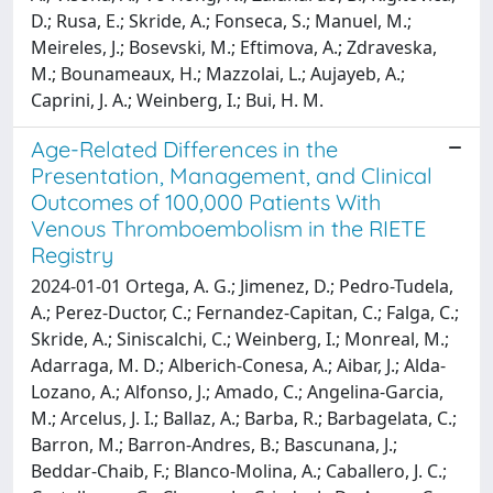
D.; Rusa, E.; Skride, A.; Fonseca, S.; Manuel, M.;
Meireles, J.; Bosevski, M.; Eftimova, A.; Zdraveska,
M.; Bounameaux, H.; Mazzolai, L.; Aujayeb, A.;
Caprini, J. A.; Weinberg, I.; Bui, H. M.
Age-Related Differences in the
Presentation, Management, and Clinical
Outcomes of 100,000 Patients With
Venous Thromboembolism in the RIETE
Registry
2024-01-01 Ortega, A. G.; Jimenez, D.; Pedro-Tudela,
A.; Perez-Ductor, C.; Fernandez-Capitan, C.; Falga, C.;
Skride, A.; Siniscalchi, C.; Weinberg, I.; Monreal, M.;
Adarraga, M. D.; Alberich-Conesa, A.; Aibar, J.; Alda-
Lozano, A.; Alfonso, J.; Amado, C.; Angelina-Garcia,
M.; Arcelus, J. I.; Ballaz, A.; Barba, R.; Barbagelata, C.;
Barron, M.; Barron-Andres, B.; Bascunana, J.;
Beddar-Chaib, F.; Blanco-Molina, A.; Caballero, J. C.;