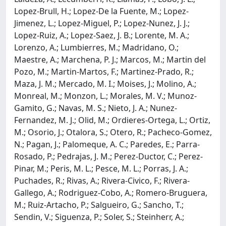
Lopez-Brull, H.; Lopez-De la Fuente, M.; Lopez-
Jimenez, L.; Lopez-Miguel, P.; Lopez-Nunez, J. J.;
Lopez-Ruiz, A.; Lopez-Saez, J. B.; Lorente, M. A.;
Lorenzo, A.; Lumbierres, M.; Madridano, O.;
Maestre, A.; Marchena, P. J.; Marcos, M.; Martin del
Pozo, M.; Martin-Martos, F.; Martinez-Prado, R.;
Maza, J. M.; Mercado, M. I.; Moises, J.; Molino, A.;
Monreal, M.; Monzon, L.; Morales, M. V.; Munoz-
Gamito, G.; Navas, M. S.; Nieto, J. A.; Nunez-
Fernandez, M. J.; Olid, M.; Ordieres-Ortega, L.; Ortiz,
M.; Osorio, J.; Otalora, S.; Otero, R.; Pacheco-Gomez,
N.; Pagan, J.; Palomeque, A. C.; Paredes, E.; Parra-
Rosado, P.; Pedrajas, J. M.; Perez-Ductor, C.; Perez-
Pinar, M.; Peris, M. L.; Pesce, M. L.; Porras, J. A.;
Puchades, R.; Rivas, A.; Rivera-Civico, F.; Rivera-
Gallego, A.; Rodriguez-Cobo, A.; Romero-Bruguera,
M.; Ruiz-Artacho, P.; Salgueiro, G.; Sancho, T.;
Sendin, V.; Siguenza, P.; Soler, S.; Steinherr, A.;