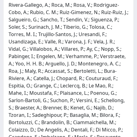
Rivera-Gallego, A.; Roca, M.; Rosa, V.; Rodriguez-
Cobo, A.; Rubio, C. M.; Ruiz-Gimenez, N.; Ruiz-Ruiz, J.;
Salgueiro, G.; Sancho, T.; Sendin, V.; Siguenza, P.;
Soler, S.; Surinach, J. M.; Tiberio, G.; Tolosa, C.;
Torres, M. I.; Trujillo-Santos, J.; Uresandi, F.;
Usandizaga, E.; Valle, R.; Varona, J. F.; Vela, J. R.;
Vidal, G.; Villalobos, A.; Villares, P.; Ay, C.; Nopp, S.;
Pabinger, I.; Engelen, M.; Verhamme, P.; Verstraete,
A.; Yoo, H. H. B.; Arguello, J. D.; Montenegro, A. C.;
Roa, J.; Maly, R.; Accassat, S.; Bertoletti, L.; Bura-
Riviere, A.; Catella, J.; Chopard, R.; Couturaud, F.;
Espitia, O.; Grange, C.; Leclercq, B.; Le Mao, R.;
Mahe, I.; Moustafa, F.; Plaisance, L.; Poenou, G.;
Sarlon-Bartoli, G.; Suchon, P.; Versini, E.; Schellong,
S.; Braester, A.; Brenner, B.; Kenet, G.; Najib, D.;
Tzoran, I.; Sadeghipour, P.; Basaglia, M.; Bilora, F.;
Bortoluzzi, C.; Brandolin, B.; Ciammaichella, M.;
Colaizzo, D.; De Angelis, A.; Dentali, F.; Di Micco, P.;
Grandone, E.; Imbalzano, E.; Merla, S.; Pesavento,