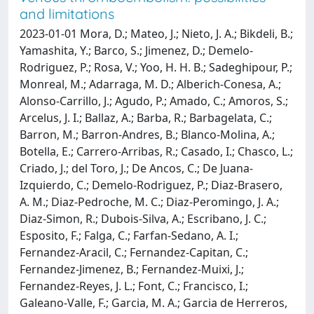
and limitations
2023-01-01 Mora, D.; Mateo, J.; Nieto, J. A.; Bikdeli, B.;
Yamashita, Y.; Barco, S.; Jimenez, D.; Demelo-
Rodriguez, P.; Rosa, V.; Yoo, H. H. B.; Sadeghipour, P.;
Monreal, M.; Adarraga, M. D.; Alberich-Conesa, A.;
Alonso-Carrillo, J.; Agudo, P.; Amado, C.; Amoros, S.;
Arcelus, J. I.; Ballaz, A.; Barba, R.; Barbagelata, C.;
Barron, M.; Barron-Andres, B.; Blanco-Molina, A.;
Botella, E.; Carrero-Arribas, R.; Casado, I.; Chasco, L.;
Criado, J.; del Toro, J.; De Ancos, C.; De Juana-
Izquierdo, C.; Demelo-Rodriguez, P.; Diaz-Brasero,
A. M.; Diaz-Pedroche, M. C.; Diaz-Peromingo, J. A.;
Diaz-Simon, R.; Dubois-Silva, A.; Escribano, J. C.;
Esposito, F.; Falga, C.; Farfan-Sedano, A. I.;
Fernandez-Aracil, C.; Fernandez-Capitan, C.;
Fernandez-Jimenez, B.; Fernandez-Muixi, J.;
Fernandez-Reyes, J. L.; Font, C.; Francisco, I.;
Galeano-Valle, F.; Garcia, M. A.; Garcia de Herreros,