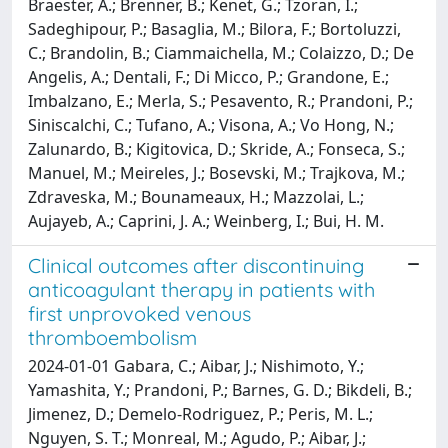
Braester, A.; Brenner, B.; Kenet, G.; Tzoran, I.;
Sadeghipour, P.; Basaglia, M.; Bilora, F.; Bortoluzzi,
C.; Brandolin, B.; Ciammaichella, M.; Colaizzo, D.; De
Angelis, A.; Dentali, F.; Di Micco, P.; Grandone, E.;
Imbalzano, E.; Merla, S.; Pesavento, R.; Prandoni, P.;
Siniscalchi, C.; Tufano, A.; Visona, A.; Vo Hong, N.;
Zalunardo, B.; Kigitovica, D.; Skride, A.; Fonseca, S.;
Manuel, M.; Meireles, J.; Bosevski, M.; Trajkova, M.;
Zdraveska, M.; Bounameaux, H.; Mazzolai, L.;
Aujayeb, A.; Caprini, J. A.; Weinberg, I.; Bui, H. M.
Clinical outcomes after discontinuing
anticoagulant therapy in patients with
first unprovoked venous
thromboembolism
2024-01-01 Gabara, C.; Aibar, J.; Nishimoto, Y.;
Yamashita, Y.; Prandoni, P.; Barnes, G. D.; Bikdeli, B.;
Jimenez, D.; Demelo-Rodriguez, P.; Peris, M. L.;
Nguyen, S. T.; Monreal, M.; Agudo, P.; Aibar, J.;