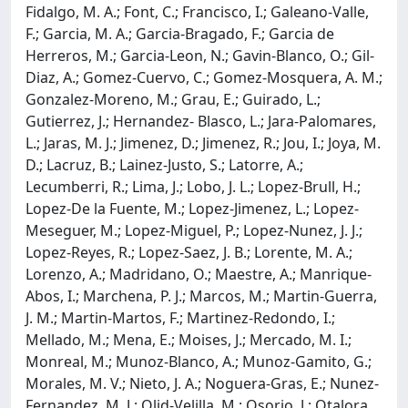
Fidalgo, M. A.; Font, C.; Francisco, I.; Galeano-Valle,
F.; Garcia, M. A.; Garcia-Bragado, F.; Garcia de
Herreros, M.; Garcia-Leon, N.; Gavin-Blanco, O.; Gil-
Diaz, A.; Gomez-Cuervo, C.; Gomez-Mosquera, A. M.;
Gonzalez-Moreno, M.; Grau, E.; Guirado, L.;
Gutierrez, J.; Hernandez- Blasco, L.; Jara-Palomares,
L.; Jaras, M. J.; Jimenez, D.; Jimenez, R.; Jou, I.; Joya, M.
D.; Lacruz, B.; Lainez-Justo, S.; Latorre, A.;
Lecumberri, R.; Lima, J.; Lobo, J. L.; Lopez-Brull, H.;
Lopez-De la Fuente, M.; Lopez-Jimenez, L.; Lopez-
Meseguer, M.; Lopez-Miguel, P.; Lopez-Nunez, J. J.;
Lopez-Reyes, R.; Lopez-Saez, J. B.; Lorente, M. A.;
Lorenzo, A.; Madridano, O.; Maestre, A.; Manrique-
Abos, I.; Marchena, P. J.; Marcos, M.; Martin-Guerra,
J. M.; Martin-Martos, F.; Martinez-Redondo, I.;
Mellado, M.; Mena, E.; Moises, J.; Mercado, M. I.;
Monreal, M.; Munoz-Blanco, A.; Munoz-Gamito, G.;
Morales, M. V.; Nieto, J. A.; Noguera-Gras, E.; Nunez-
Fernandez, M. J.; Olid-Velilla, M.; Osorio, J.; Otalora,