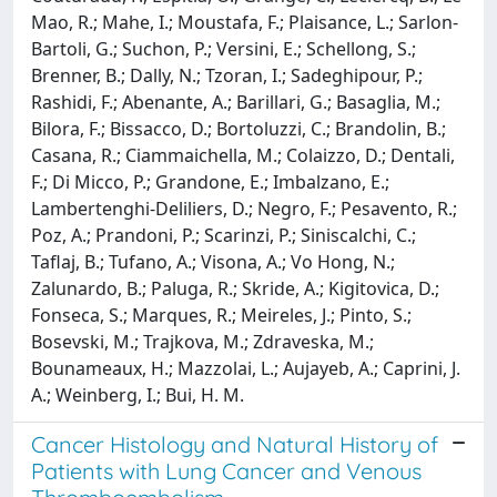
Mao, R.; Mahe, I.; Moustafa, F.; Plaisance, L.; Sarlon-
Bartoli, G.; Suchon, P.; Versini, E.; Schellong, S.;
Brenner, B.; Dally, N.; Tzoran, I.; Sadeghipour, P.;
Rashidi, F.; Abenante, A.; Barillari, G.; Basaglia, M.;
Bilora, F.; Bissacco, D.; Bortoluzzi, C.; Brandolin, B.;
Casana, R.; Ciammaichella, M.; Colaizzo, D.; Dentali,
F.; Di Micco, P.; Grandone, E.; Imbalzano, E.;
Lambertenghi-Deliliers, D.; Negro, F.; Pesavento, R.;
Poz, A.; Prandoni, P.; Scarinzi, P.; Siniscalchi, C.;
Taflaj, B.; Tufano, A.; Visona, A.; Vo Hong, N.;
Zalunardo, B.; Paluga, R.; Skride, A.; Kigitovica, D.;
Fonseca, S.; Marques, R.; Meireles, J.; Pinto, S.;
Bosevski, M.; Trajkova, M.; Zdraveska, M.;
Bounameaux, H.; Mazzolai, L.; Aujayeb, A.; Caprini, J.
A.; Weinberg, I.; Bui, H. M.
Cancer Histology and Natural History of
Patients with Lung Cancer and Venous