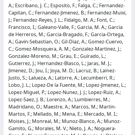
A.; Escribano, J. C.; Esposito, F.; Falga, C.; Fernandez-
Capitan, C.; Fernandez-Jimenez, B.; Fernandez-Muixi,
J.; Fernandez-Reyes, J. L.; Fidalgo, M. A.; Font, C.;
Francisco, I.; Galeano-Valle, F.; Garcia, M. A.; Garcia
de Herreros, M.; Garcia-Bragado, F.; Garcia-Ortega,
A.; Gavin-Sebastian, O.; Gil-Diaz, A.; Gomez-Cuervo,
C.; Gomez-Mosquera, A. M.; Gonzalez-Martinez, J.;
Gonzalez-Moreno, M.; Grau, E.; Guirado, L.;
Gutierrez, J.; Hernandez-Blasco, L.; Jaras, M. J.;
Jimenez, D.; Jou, I.; Joya, M. D.; Lacruz, B.; Lainez-
Justo, S.; Lalueza, A.; Latorre, A.; Lecumberri, R.;
Lobo, J. L.; Lopez-De la Fuente, M.; Lopez-Jimenez, L.;
Lopez-Miguel, P.; Lopez-Nunez, J. J.; Lopez-Ruiz, A.;
Lopez-Saez, J. B.; Lorenzo, A.; Lumbierres, M.;
Madridano, O.; Maestre, A.; Marcos, M.; Martin-
Martos, F.; Mellado, M.; Mena, E.; Mercado, M. I.;
Moises, J.; Monreal, M.; Munoz-Blanco, A.; Munoz-
Gamito, G.; Morales, M. V.; Nieto, J. A.; Noguera-