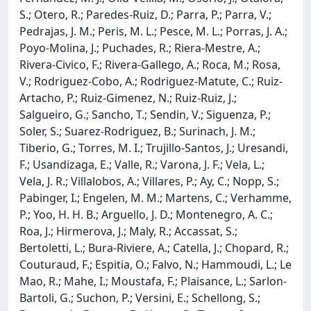
S.; Otero, R.; Paredes-Ruiz, D.; Parra, P.; Parra, V.;
Pedrajas, J. M.; Peris, M. L.; Pesce, M. L.; Porras, J. A.;
Poyo-Molina, J.; Puchades, R.; Riera-Mestre, A.;
Rivera-Civico, F.; Rivera-Gallego, A.; Roca, M.; Rosa,
V.; Rodriguez-Cobo, A.; Rodriguez-Matute, C.; Ruiz-
Artacho, P.; Ruiz-Gimenez, N.; Ruiz-Ruiz, J.;
Salgueiro, G.; Sancho, T.; Sendin, V.; Siguenza, P.;
Soler, S.; Suarez-Rodriguez, B.; Surinach, J. M.;
Tiberio, G.; Torres, M. I.; Trujillo-Santos, J.; Uresandi,
F.; Usandizaga, E.; Valle, R.; Varona, J. F.; Vela, L.;
Vela, J. R.; Villalobos, A.; Villares, P.; Ay, C.; Nopp, S.;
Pabinger, I.; Engelen, M. M.; Martens, C.; Verhamme,
P.; Yoo, H. H. B.; Arguello, J. D.; Montenegro, A. C.;
Roa, J.; Hirmerova, J.; Maly, R.; Accassat, S.;
Bertoletti, L.; Bura-Riviere, A.; Catella, J.; Chopard, R.;
Couturaud, F.; Espitia, O.; Falvo, N.; Hammoudi, L.; Le
Mao, R.; Mahe, I.; Moustafa, F.; Plaisance, L.; Sarlon-
Bartoli, G.; Suchon, P.; Versini, E.; Schellong, S.;