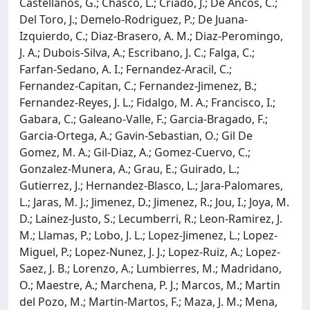
Castellanos, G.; Chasco, L.; Criado, J.; De Ancos, C.;
Del Toro, J.; Demelo-Rodriguez, P.; De Juana-
Izquierdo, C.; Diaz-Brasero, A. M.; Diaz-Peromingo,
J. A.; Dubois-Silva, A.; Escribano, J. C.; Falga, C.;
Farfan-Sedano, A. I.; Fernandez-Aracil, C.;
Fernandez-Capitan, C.; Fernandez-Jimenez, B.;
Fernandez-Reyes, J. L.; Fidalgo, M. A.; Francisco, I.;
Gabara, C.; Galeano-Valle, F.; Garcia-Bragado, F.;
Garcia-Ortega, A.; Gavin-Sebastian, O.; Gil De
Gomez, M. A.; Gil-Diaz, A.; Gomez-Cuervo, C.;
Gonzalez-Munera, A.; Grau, E.; Guirado, L.;
Gutierrez, J.; Hernandez-Blasco, L.; Jara-Palomares,
L.; Jaras, M. J.; Jimenez, D.; Jimenez, R.; Jou, I.; Joya, M.
D.; Lainez-Justo, S.; Lecumberri, R.; Leon-Ramirez, J.
M.; Llamas, P.; Lobo, J. L.; Lopez-Jimenez, L.; Lopez-
Miguel, P.; Lopez-Nunez, J. J.; Lopez-Ruiz, A.; Lopez-
Saez, J. B.; Lorenzo, A.; Lumbierres, M.; Madridano,
O.; Maestre, A.; Marchena, P. J.; Marcos, M.; Martin
del Pozo, M.; Martin-Martos, F.; Maza, J. M.; Mena,