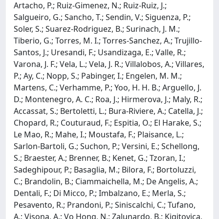
Artacho, P.; Ruiz-Gimenez, N.; Ruiz-Ruiz, J.;
Salgueiro, G.; Sancho, T.; Sendin, V.; Siguenza, P.;
Soler, S.; Suarez-Rodriguez, B.; Surinach, J. M.;
Tiberio, G.; Torres, M. I.; Torres-Sanchez, A.; Trujillo-
Santos, J.; Uresandi, F.; Usandizaga, E.; Valle, R.;
Varona, J. F.; Vela, L.; Vela, J. R.; Villalobos, A.; Villares,
P.; Ay, C.; Nopp, S.; Pabinger, I.; Engelen, M. M.;
Martens, C.; Verhamme, P.; Yoo, H. H. B.; Arguello, J.
D.; Montenegro, A. C.; Roa, J.; Hirmerova, J.; Maly, R.;
Accassat, S.; Bertoletti, L.; Bura-Riviere, A.; Catella, J.;
Chopard, R.; Couturaud, F.; Espitia, O.; El Harake, S.;
Le Mao, R.; Mahe, I.; Moustafa, F.; Plaisance, L.;
Sarlon-Bartoli, G.; Suchon, P.; Versini, E.; Schellong,
S.; Braester, A.; Brenner, B.; Kenet, G.; Tzoran, I.;
Sadeghipour, P.; Basaglia, M.; Bilora, F.; Bortoluzzi,
C.; Brandolin, B.; Ciammaichella, M.; De Angelis, A.;
Dentali, F.; Di Micco, P.; Imbalzano, E.; Merla, S.;
Pesavento, R.; Prandoni, P.; Siniscalchi, C.; Tufano,
A.; Visona, A.; Vo Hong, N.; Zalunardo, B.; Kigitovica,