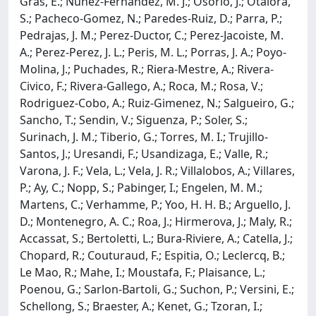
Gras, E.; Nunez-Fernandez, M. J.; Osorio, J.; Otalora,
S.; Pacheco-Gomez, N.; Paredes-Ruiz, D.; Parra, P.;
Pedrajas, J. M.; Perez-Ductor, C.; Perez-Jacoiste, M.
A.; Perez-Perez, J. L.; Peris, M. L.; Porras, J. A.; Poyo-
Molina, J.; Puchades, R.; Riera-Mestre, A.; Rivera-
Civico, F.; Rivera-Gallego, A.; Roca, M.; Rosa, V.;
Rodriguez-Cobo, A.; Ruiz-Gimenez, N.; Salgueiro, G.;
Sancho, T.; Sendin, V.; Siguenza, P.; Soler, S.;
Surinach, J. M.; Tiberio, G.; Torres, M. I.; Trujillo-
Santos, J.; Uresandi, F.; Usandizaga, E.; Valle, R.;
Varona, J. F.; Vela, L.; Vela, J. R.; Villalobos, A.; Villares,
P.; Ay, C.; Nopp, S.; Pabinger, I.; Engelen, M. M.;
Martens, C.; Verhamme, P.; Yoo, H. H. B.; Arguello, J.
D.; Montenegro, A. C.; Roa, J.; Hirmerova, J.; Maly, R.;
Accassat, S.; Bertoletti, L.; Bura-Riviere, A.; Catella, J.;
Chopard, R.; Couturaud, F.; Espitia, O.; Leclercq, B.;
Le Mao, R.; Mahe, I.; Moustafa, F.; Plaisance, L.;
Poenou, G.; Sarlon-Bartoli, G.; Suchon, P.; Versini, E.;
Schellong, S.; Braester, A.; Kenet, G.; Tzoran, I.;