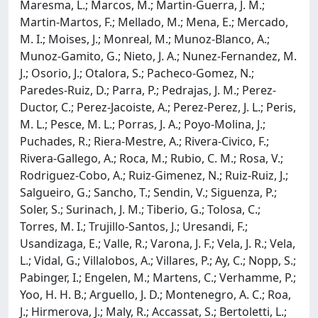
Maresma, L.; Marcos, M.; Martin-Guerra, J. M.;
Martin-Martos, F.; Mellado, M.; Mena, E.; Mercado,
M. I.; Moises, J.; Monreal, M.; Munoz-Blanco, A.;
Munoz-Gamito, G.; Nieto, J. A.; Nunez-Fernandez, M.
J.; Osorio, J.; Otalora, S.; Pacheco-Gomez, N.;
Paredes-Ruiz, D.; Parra, P.; Pedrajas, J. M.; Perez-
Ductor, C.; Perez-Jacoiste, A.; Perez-Perez, J. L.; Peris,
M. L.; Pesce, M. L.; Porras, J. A.; Poyo-Molina, J.;
Puchades, R.; Riera-Mestre, A.; Rivera-Civico, F.;
Rivera-Gallego, A.; Roca, M.; Rubio, C. M.; Rosa, V.;
Rodriguez-Cobo, A.; Ruiz-Gimenez, N.; Ruiz-Ruiz, J.;
Salgueiro, G.; Sancho, T.; Sendin, V.; Siguenza, P.;
Soler, S.; Surinach, J. M.; Tiberio, G.; Tolosa, C.;
Torres, M. I.; Trujillo-Santos, J.; Uresandi, F.;
Usandizaga, E.; Valle, R.; Varona, J. F.; Vela, J. R.; Vela,
L.; Vidal, G.; Villalobos, A.; Villares, P.; Ay, C.; Nopp, S.;
Pabinger, I.; Engelen, M.; Martens, C.; Verhamme, P.;
Yoo, H. H. B.; Arguello, J. D.; Montenegro, A. C.; Roa,
J.; Hirmerova, J.; Maly, R.; Accassat, S.; Bertoletti, L.;