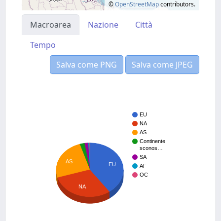
©
OpenStreetMap
contributors.
Macroarea
Nazione
Città
Tempo
Salva come PNG
Salva come JPEG
EU
NA
AS
Continente
sconos…
SA
AS
EU
AF
OC
NA