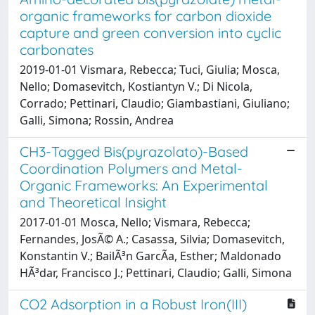
organic frameworks for carbon dioxide
capture and green conversion into cyclic
carbonates
2019-01-01 Vismara, Rebecca; Tuci, Giulia; Mosca,
Nello; Domasevitch, Kostiantyn V.; Di Nicola,
Corrado; Pettinari, Claudio; Giambastiani, Giuliano;
Galli, Simona; Rossin, Andrea
CH3-Tagged Bis(pyrazolato)-Based
Coordination Polymers and Metal-
Organic Frameworks: An Experimental
and Theoretical Insight
2017-01-01 Mosca, Nello; Vismara, Rebecca;
Fernandes, JosÃ© A.; Casassa, Silvia; Domasevitch,
Konstantin V.; BailÃ³n GarcÃ­a, Esther; Maldonado
HÃ³dar, Francisco J.; Pettinari, Claudio; Galli, Simona
CO2 Adsorption in a Robust Iron(III)