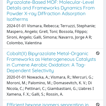
Pyrazolate-Based MOF: Molecular-Level
Details and Frameworks Dynamics From
Powder X-ray Diffraction Adsorption
Isotherms
2024-01-01 Vismara, Rebecca; Terruzzi, Stephanie;
Maspero, Angelo; Grell, Toni; Bossola, Filippo;
Sironi, Angelo; Galli, Simona; Navarro, Jorge A R;
Colombo, Valentina
Cobalt(II) Bipyrazolate Metal-Organic
Frameworks as Heterogeneous Catalysts
in Cumene Aerobic Oxidation: A Tag-
Dependent Selectivity
2020-01-01 Nowacka, A.; Vismara, R.; Mercuri, G.;
Moroni, M.; Palomino, M.; Domasevitch, K. V.; Di
Nicola, C.; Pettinari, C.; Giambastiani, G.; Llabres I
Xamena, F. X.; Galli, S.; Rossin, A.
Efficient hexane isomers separation in