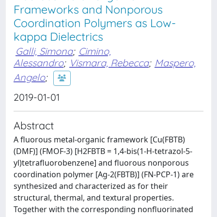
Frameworks and Nonporous
Coordination Polymers as Low-
kappa Dielectrics
Galli, Simona
;
Cimino,
Alessandro
;
Vismara, Rebecca
;
Maspero,
Angelo
;
2019-01-01
Abstract
A fluorous metal-organic framework [Cu(FBTB)
(DMF)] (FMOF-3) [H2FBTB = 1,4-bis(1-H-tetrazol-5-
yl)tetrafluorobenzene] and fluorous nonporous
coordination polymer [Ag-2(FBTB)] (FN-PCP-1) are
synthesized and characterized as for their
structural, thermal, and textural properties.
Together with the corresponding nonfluorinated