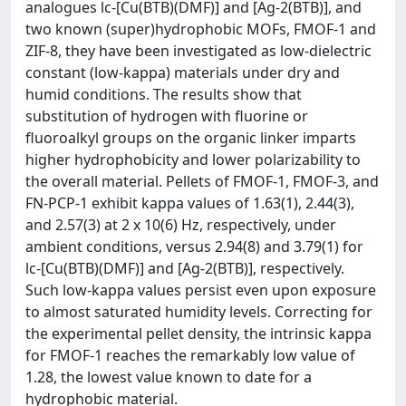
analogues lc-[Cu(BTB)(DMF)] and [Ag-2(BTB)], and
two known (super)hydrophobic MOFs, FMOF-1 and
ZIF-8, they have been investigated as low-dielectric
constant (low-kappa) materials under dry and
humid conditions. The results show that
substitution of hydrogen with fluorine or
fluoroalkyl groups on the organic linker imparts
higher hydrophobicity and lower polarizability to
the overall material. Pellets of FMOF-1, FMOF-3, and
FN-PCP-1 exhibit kappa values of 1.63(1), 2.44(3),
and 2.57(3) at 2 x 10(6) Hz, respectively, under
ambient conditions, versus 2.94(8) and 3.79(1) for
lc-[Cu(BTB)(DMF)] and [Ag-2(BTB)], respectively.
Such low-kappa values persist even upon exposure
to almost saturated humidity levels. Correcting for
the experimental pellet density, the intrinsic kappa
for FMOF-1 reaches the remarkably low value of
1.28, the lowest value known to date for a
hydrophobic material.