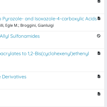
Pyrazole- and Isoxazole-4-carboxylic Acids
i, Egle M.; Broggini, Gianluigi
Allyl Sulfonamides
rylates to 1,2-Bis(cyclohexenyl)ethenyl
 Derivatives