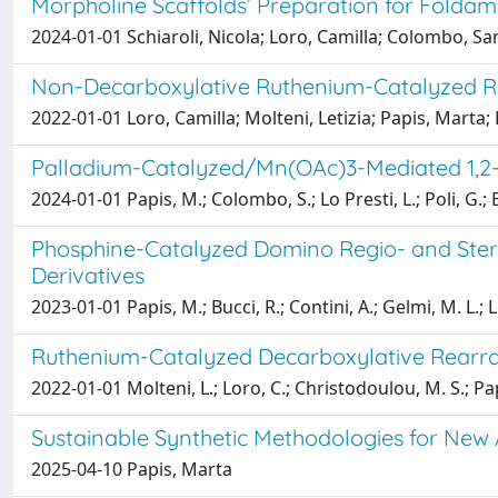
Morpholine Scaffolds’ Preparation for Foldam
2024-01-01 Schiaroli, Nicola; Loro, Camilla; Colombo, Sar
Non-Decarboxylative Ruthenium-Catalyzed Rea
2022-01-01 Loro, Camilla; Molteni, Letizia; Papis, Marta
Palladium-Catalyzed/Mn(OAc)3-Mediated 1,2-D
2024-01-01 Papis, M.; Colombo, S.; Lo Presti, L.; Poli, G.; B
Phosphine-Catalyzed Domino Regio- and Stere
Derivatives
2023-01-01 Papis, M.; Bucci, R.; Contini, A.; Gelmi, M. L.; Lo
Ruthenium-Catalyzed Decarboxylative Rearran
2022-01-01 Molteni, L.; Loro, C.; Christodoulou, M. S.; Papi
Sustainable Synthetic Methodologies for New 
2025-04-10 Papis, Marta