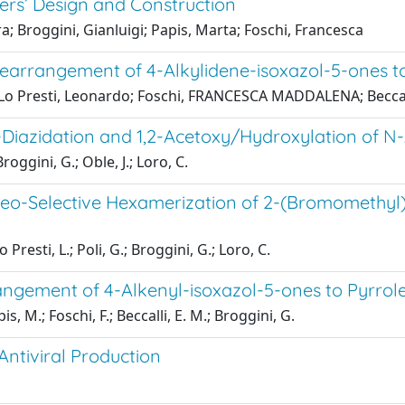
ers’ Design and Construction
a; Broggini, Gianluigi; Papis, Marta; Foschi, Francesca
rrangement of 4-Alkylidene-isoxazol-5-ones to 
; Lo Presti, Leonardo; Foschi, FRANCESCA MADDALENA; Beccall
iazidation and 1,2-Acetoxy/Hydroxylation of N-
roggini, G.; Oble, J.; Loro, C.
o-Selective Hexamerization of 2-(Bromomethyl)ac
 Presti, L.; Poli, G.; Broggini, G.; Loro, C.
gement of 4-Alkenyl-isoxazol-5-ones to Pyrrole
s, M.; Foschi, F.; Beccalli, E. M.; Broggini, G.
Antiviral Production