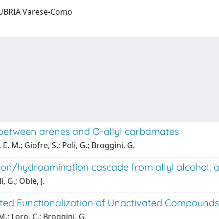
INSUBRIA Varese-Como
 between arenes and O-allyl carbamates
 E. M.; Giofre, S.; Poli, G.; Broggini, G.
ion/hydroamination cascade from allyl alcohol: 
, G.; Oble, J.
ed Functionalization of Unactivated Compounds
M.; Loro, C.; Broggini, G.