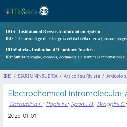
IRIS - Institutional Research Information System
IRIS
è il sistema di gestione integrata dei dati della ricerca (persone, proget
IRInSubria - Institutional Repository Insubria
IRInSubria
raccoglie, conserva, documenta e dissemina le informazioni sulla
IRIS
SIARI UNINSUBRIA
Articoli su Riviste
Articolo s
Electrochemical Intramolecular
Cartamina E.
;
Papis M.
;
Spanu D.
;
Broggini G.
;
2025-01-01