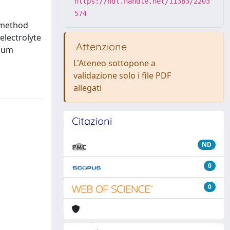
https://hdl.handle.net/11383/2203
574
 method
electrolyte
Attenzione
nium
L'Ateneo sottopone a
validazione solo i file PDF
allegati
Citazioni
ND
0
0