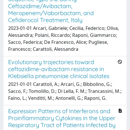
Ceftazidime/Avibactam,
Meropenem/Vaborbactam, and
Cefiderocol Treatment, Italy
2023-01-01 Arcari, Gabriele; Cecilia, Federico; Oliva,
Alessandra; Polani, Riccardo; Raponi, Giammarco;
Sacco, Federica; De Francesco, Alice; Pugliese,
Francesco; Carattoli, Alessandra
Evolutionary trajectories toward
ceftazidime-avibactam resistance in
Klebsiella pneumoniae clinical isolates
2021-01-01 Carattoli, A.; Arcari, G.; Bibbolino, G.;
Sacco, F.; Tomolillo, D.; Di Lella, F. M.; Trancassini, M.;
Faino, L.; Venditti, M.; Antonelli, G.; Raponi, G.
Expression Patterns of Interferons and
Proinflammatory Cytokines in the Upper
Respiratory Tract of Patients Infected by