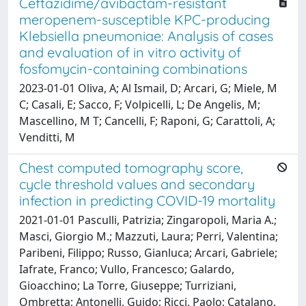
Ceftazidime/avibactam-resistant
meropenem-susceptible KPC-producing
Klebsiella pneumoniae: Analysis of cases
and evaluation of in vitro activity of
fosfomycin-containing combinations
2023-01-01 Oliva, A; Al Ismail, D; Arcari, G; Miele, M
C; Casali, E; Sacco, F; Volpicelli, L; De Angelis, M;
Mascellino, M T; Cancelli, F; Raponi, G; Carattoli, A;
Venditti, M
Chest computed tomography score,
cycle threshold values and secondary
infection in predicting COVID-19 mortality
2021-01-01 Pasculli, Patrizia; Zingaropoli, Maria A.;
Masci, Giorgio M.; Mazzuti, Laura; Perri, Valentina;
Paribeni, Filippo; Russo, Gianluca; Arcari, Gabriele;
Iafrate, Franco; Vullo, Francesco; Galardo,
Gioacchino; La Torre, Giuseppe; Turriziani,
Ombretta; Antonelli, Guido; Ricci, Paolo; Catalano,