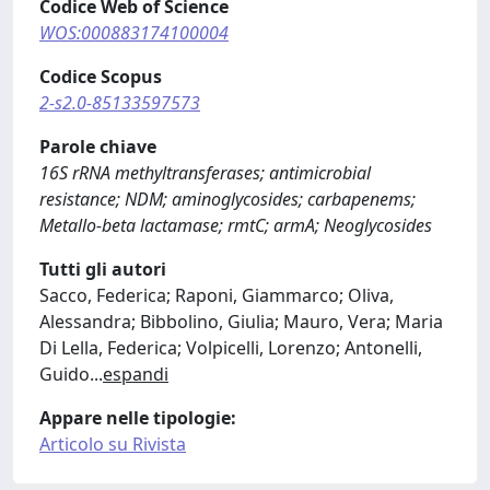
Codice Web of Science
WOS:000883174100004
Codice Scopus
2-s2.0-85133597573
Parole chiave
16S rRNA methyltransferases; antimicrobial
resistance; NDM; aminoglycosides; carbapenems;
Metallo-beta lactamase; rmtC; armA; Neoglycosides
Tutti gli autori
Sacco, Federica; Raponi, Giammarco; Oliva,
Alessandra; Bibbolino, Giulia; Mauro, Vera; Maria
Di Lella, Federica; Volpicelli, Lorenzo; Antonelli,
Guido
...
espandi
Appare nelle tipologie:
Articolo su Rivista