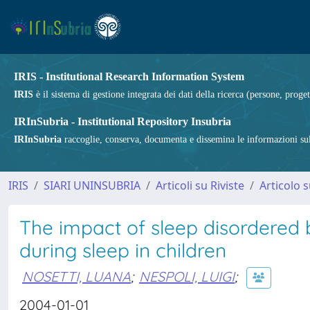
IRIS - Institutional Research Information System
IRIS
è il sistema di gestione integrata dei dati della ricerca (persone, proget
IRInSubria - Institutional Repository Insubria
IRInSubria
raccoglie, conserva, documenta e dissemina le informazioni sulla
IRIS
SIARI UNINSUBRIA
Articoli su Riviste
Articolo s
The impact of sleep disordered 
during sleep in children
NOSETTI, LUANA
;
NESPOLI, LUIGI
;
2004-01-01