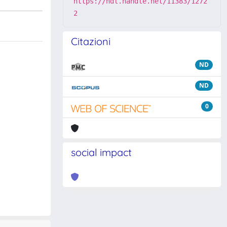
https://hdl.handle.net/11383/1272
2
Citazioni
ND
ND
0
social impact