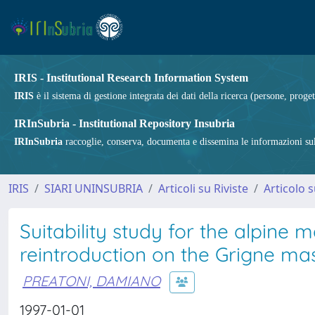
IRIS - Institutional Research Information System
IRIS
è il sistema di gestione integrata dei dati della ricerca (persone, proget
IRInSubria - Institutional Repository Insubria
IRInSubria
raccoglie, conserva, documenta e dissemina le informazioni sulla
IRIS
SIARI UNINSUBRIA
Articoli su Riviste
Articolo s
Suitability study for the alpi
reintroduction on the Grigne mas
PREATONI, DAMIANO
1997-01-01