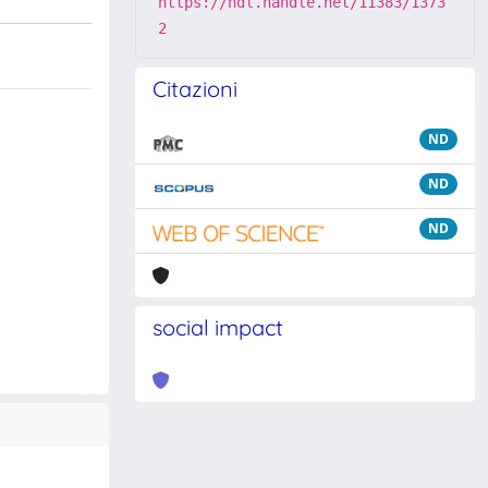
https://hdl.handle.net/11383/1373
2
Citazioni
ND
ND
ND
social impact