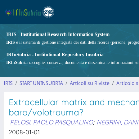
IRIS - Institutional Research Information System
IRIS
è il sistema di gestione integrata dei dati della ricerca (persone, proget
IRInSubria - Institutional Repository Insubria
IRInSubria
raccoglie, conserva, documenta e dissemina le informazioni sulla
IRIS
SIARI UNINSUBRIA
Articoli su Riviste
Articolo s
Extracellular matrix and mechani
baro/volotrauma?
PELOSI, PAOLO PASQUALINO
;
NEGRINI, DAN
2008-01-01