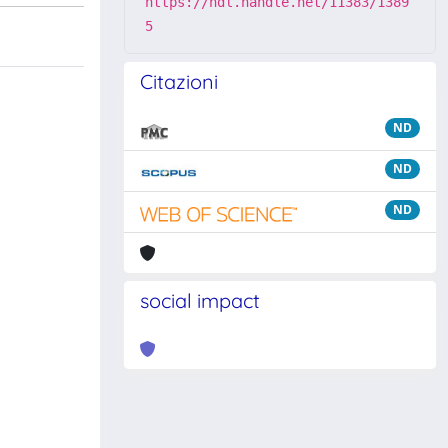
https://hdl.handle.net/11383/1389
5
Citazioni
ND
ND
ND
social impact