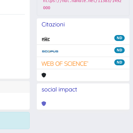
https://hdl.handle.net/11383/1492
000
Citazioni
ND
ND
ND
social impact