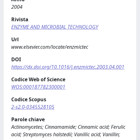
2004
Rivista
ENZYME AND MICROBIAL TECHNOLOGY
Url
www.elsevier.com/locate/enzmictec
DOI
https://dx.doi.org/10.1016/j.enzmictec.2003.04.001
Codice Web of Science
WOS:000187782300001
Codice Scopus
2-s2.0-0345528105
Parole chiave
Actinomycetes; Cinnamamide; Cinnamic acid; Ferulic
acid; Streptomyces halstedii; Vanillic acid; Vanillin;