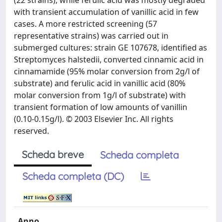
(22 strains), while ferulic acid was mostly degraded
with transient accumulation of vanillic acid in few
cases. A more restricted screening (57
representative strains) was carried out in
submerged cultures: strain GE 107678, identified as
Streptomyces halstedii, converted cinnamic acid in
cinnamamide (95% molar conversion from 2g/l of
substrate) and ferulic acid in vanillic acid (80%
molar conversion from 1g/l of substrate) with
transient formation of low amounts of vanillin
(0.10-0.15g/l). © 2003 Elsevier Inc. All rights
reserved.
Scheda breve
Scheda completa
Scheda completa (DC)
Anno