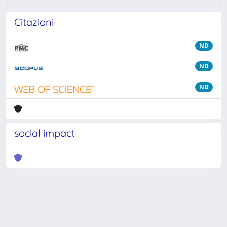
Citazioni
ND
ND
ND
social impact