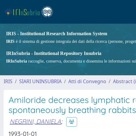
IRIS - Institutional Research Information System
IRIS
è il sistema di gestione integrata dei dati della ricerca (persone, proget
IRInSubria - Institutional Repository Insubria
IRInSubria
raccoglie, conserva, documenta e dissemina le informazioni sulla
IRIS
SIARI UNINSUBRIA
Atti di Convegno
Abstract (i
Amiloride decreases lymphatic r
spontaneously breathing rabbits
NEGRINI, DANIELA
;
1993-01-01