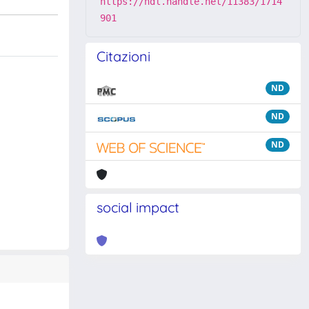
https://hdl.handle.net/11383/1714
901
Citazioni
ND
ND
ND
social impact