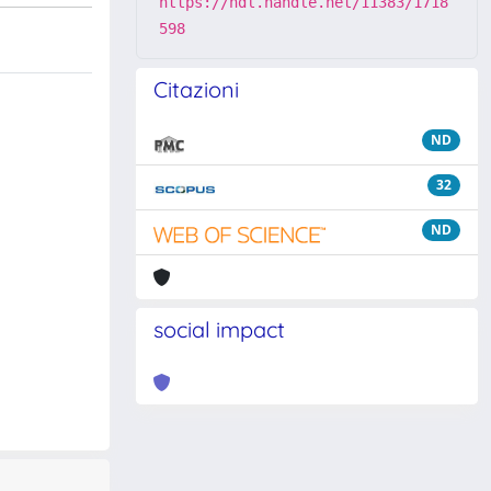
https://hdl.handle.net/11383/1718
598
Citazioni
ND
32
ND
social impact