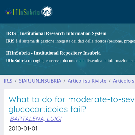
IRIS - Institutional Research Information System
IRIS
è il sistema di gestione integrata dei dati della ricerca (persone, proget
IRInSubria - Institutional Repository Insubria
IRInSubria
raccoglie, conserva, documenta e dissemina le informazioni sulla
IRIS
SIARI UNINSUBRIA
Articoli su Riviste
Articolo s
What to do for moderate-to-seve
glucocorticoids fail?
BARTALENA, LUIGI
2010-01-01