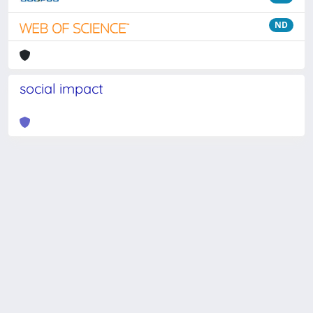
ND
social impact