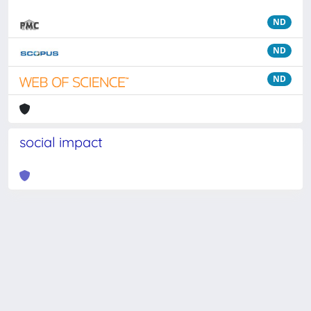
ND
ND
ND
social impact