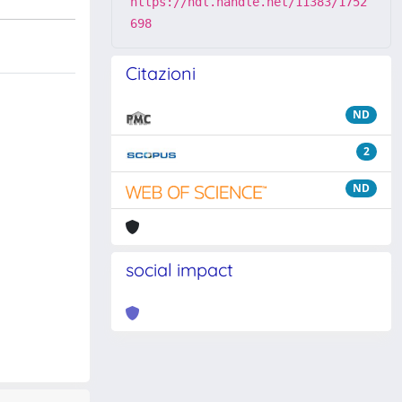
https://hdl.handle.net/11383/1752
698
Citazioni
ND
2
ND
social impact