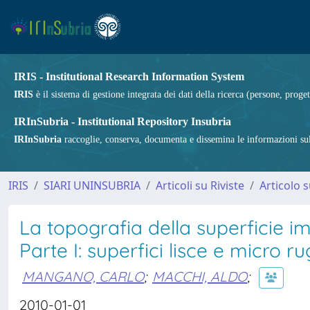
IRIS - Institutional Research Information System
IRIS
è il sistema di gestione integrata dei dati della ricerca (persone, proget
IRInSubria - Institutional Repository Insubria
IRInSubria
raccoglie, conserva, documenta e dissemina le informazioni sulla
IRIS
SIARI UNINSUBRIA
Articoli su Riviste
Articolo s
La topografia della superficie i
Parte I: superfici lisce e micro r
MANGANO, CARLO
;
MACCHI, ALDO
;
2010-01-01