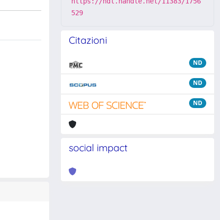
https://hdl.handle.net/11383/1756
529
Citazioni
ND
ND
ND
social impact