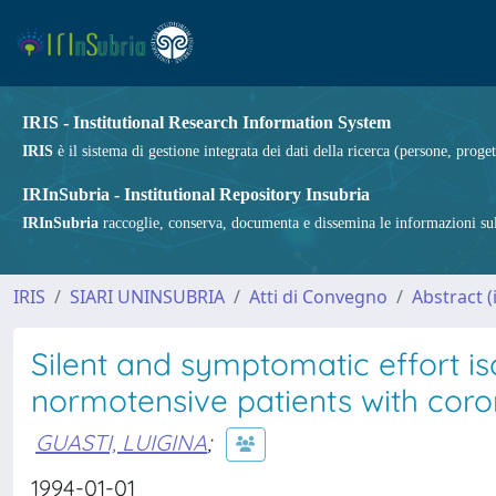
IRIS - Institutional Research Information System
IRIS
è il sistema di gestione integrata dei dati della ricerca (persone, proget
IRInSubria - Institutional Repository Insubria
IRInSubria
raccoglie, conserva, documenta e dissemina le informazioni sulla
IRIS
SIARI UNINSUBRIA
Atti di Convegno
Abstract (i
Silent and symptomatic effort i
normotensive patients with coro
GUASTI, LUIGINA
;
1994-01-01