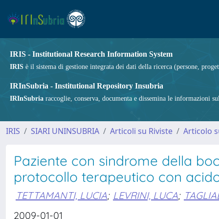
IRIS - Institutional Research Information System
IRIS
è il sistema di gestione integrata dei dati della ricerca (persone, proget
IRInSubria - Institutional Repository Insubria
IRInSubria
raccoglie, conserva, documenta e dissemina le informazioni sulla
IRIS
SIARI UNINSUBRIA
Articoli su Riviste
Articolo s
Paziente con sindrome della bocc
protocollo terapeutico con acido
TETTAMANTI, LUCIA
;
LEVRINI, LUCA
;
TAGLIA
2009-01-01