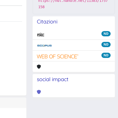
https://hdl.handle.net/11383/1757
158
Citazioni
ND
ND
ND
social impact