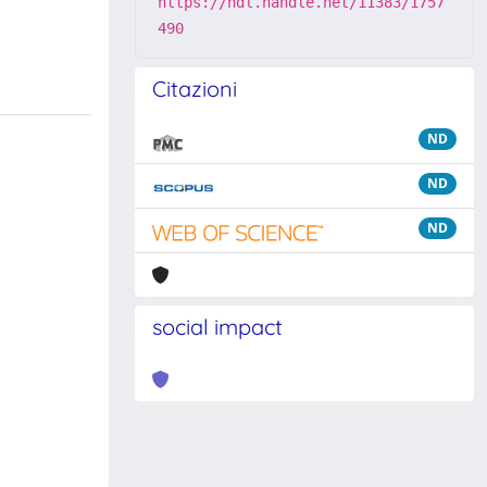
https://hdl.handle.net/11383/1757
490
Citazioni
ND
ND
ND
social impact